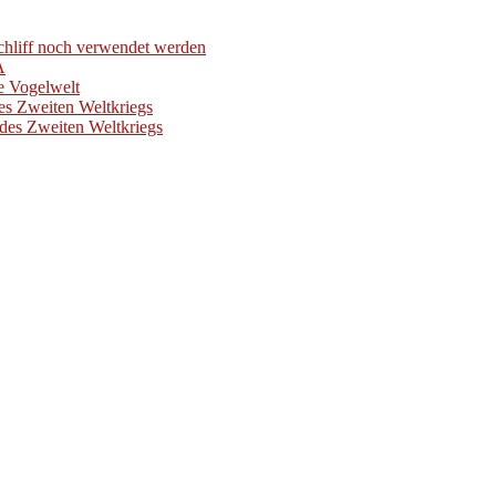
hliff noch verwendet werden
A
e Vogelwelt
es Zweiten Weltkriegs
des Zweiten Weltkriegs