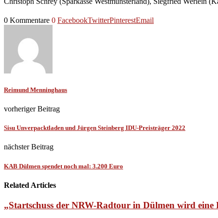
Christoph Schrey (Sparkasse Westmünsterland), Siegfried Werlein 
0 Kommentare
0
Facebook
Twitter
Pinterest
Email
Reimund Menninghaus
vorheriger Beitrag
Sisu Unverpacktladen und Jürgen Steinberg IDU-Preisträger 2022
nächster Beitrag
KAB Dülmen spendet noch mal: 3.200 Euro
Related Articles
„Startschuss der NRW-Radtour in Dülmen wird ein