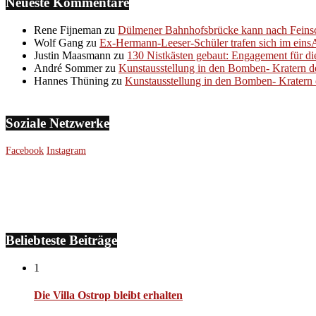
Neueste Kommentare
Rene Fijneman
zu
Dülmener Bahnhofsbrücke kann nach Feinsc
Wolf Gang
zu
Ex-Hermann-Leeser-Schüler trafen sich im eins
Justin Maasmann
zu
130 Nistkästen gebaut: Engagement für di
André Sommer
zu
Kunstausstellung in den Bomben- Kratern d
Hannes Thüning
zu
Kunstausstellung in den Bomben- Kratern 
Soziale Netzwerke
Facebook
Instagram
Beliebteste Beiträge
1
Die Villa Ostrop bleibt erhalten