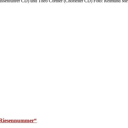
(Kassenführer CD) und Theo Cortner (Chorleiter CD) Foto: Reimund M
e Riesennummer“