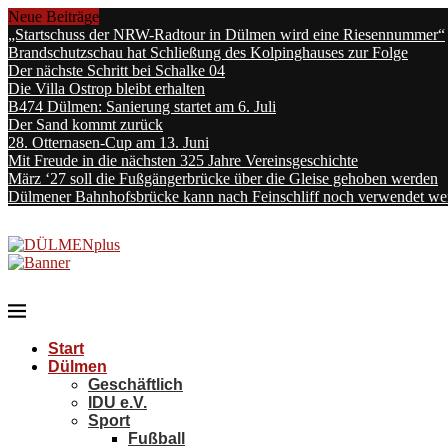
Neue Beiträge
„Startschuss der NRW-Radtour in Dülmen wird eine Riesennummer“
Brandschutzschau hat Schließung des Kolpinghauses zur Folge
Der nächste Schritt bei Schalke 04
Die Villa Ostrop bleibt erhalten
B474 Dülmen: Sanierung startet am 6. Juli
Der Sand kommt zurück
28. Otternasen-Cup am 13. Juni
Mit Freude in die nächsten 325 Jahre Vereinsgeschichte
März ‘27 soll die Fußgängerbrücke über die Gleise gehoben werden
Dülmener Bahnhofsbrücke kann nach Feinschliff noch verwendet we
Start
Dülmen
Geschäftlich
IDU e.V.
Sport
Fußball