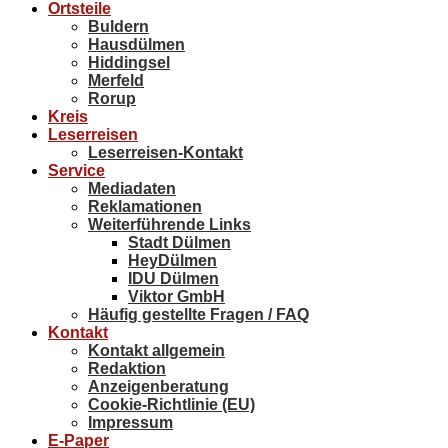
Ortsteile
Buldern
Hausdülmen
Hiddingsel
Merfeld
Rorup
Kreis
Leserreisen
Leserreisen-Kontakt
Service
Mediadaten
Reklamationen
Weiterführende Links
Stadt Dülmen
HeyDülmen
IDU Dülmen
Viktor GmbH
Häufig gestellte Fragen / FAQ
Kontakt
Kontakt allgemein
Redaktion
Anzeigenberatung
Cookie-Richtlinie (EU)
Impressum
E-Paper