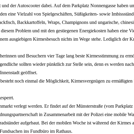
jet und der Autoscooter dabei. Auf dem Parkplatz Nonnengasse haben u
nden eine Vielzahl von Spielgeschäften, Süßigkeiten- sowie Imbissständ
ackfisch, Backkartoffeln, Wraps, Champignons und ungarische, chinesis
iesem Problem und mit den gestiegenen Energiekosten haben eine Viel
einem ausgiebigen Kirmesbesuch nichts im Wege stehe. Lediglich der 
ucherinnen und Besuchern vier Tage lang beste Kirmesstimmung zu ermög
endliche sollten wieder pünktlich zur Stelle sein, denn es werden nach
Innenstadt geöffnet.
r besteht noch einmal die Möglichkeit, Kirmesvergnügen zu ermäßigten
esperrt.
markt verlegt werden. Er findet auf der Münsterstraße (vom Parkplatz
dnungspartnerschaft in Zusammenarbeit mit der Polizei eine mobile Wa
ahrradständer aufgebaut. Bei der mobilen Woche ist während der Kirmes
Fundsachen ins Fundbüro im Rathaus.