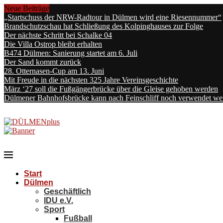
Neue Beiträge
„Startschuss der NRW-Radtour in Dülmen wird eine Riesennummer“
Brandschutzschau hat Schließung des Kolpinghauses zur Folge
Der nächste Schritt bei Schalke 04
Die Villa Ostrop bleibt erhalten
B474 Dülmen: Sanierung startet am 6. Juli
Der Sand kommt zurück
28. Otternasen-Cup am 13. Juni
Mit Freude in die nächsten 325 Jahre Vereinsgeschichte
März ‘27 soll die Fußgängerbrücke über die Gleise gehoben werden
Dülmener Bahnhofsbrücke kann nach Feinschliff noch verwendet we
Start
Dülmen
Geschäftlich
IDU e.V.
Sport
Fußball