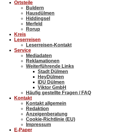
Ortsteile
Buldern
Hausdülmen
Hiddingsel
Merfeld
Rorup
Kreis
Leserreisen
Leserreisen-Kontakt
Service
Mediadaten
Reklamationen
Weiterführende Links
Stadt Dülmen
HeyDülmen
IDU Dülmen
Viktor GmbH
Häufig gestellte Fragen / FAQ
Kontakt
Kontakt allgemein
Redaktion
Anzeigenberatung
Cookie-Richtlinie (EU)
Impressum
E-Paper