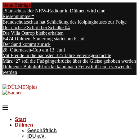
Neue Beiträge
„Startschuss der NRW-Radtour in Dülmen wird eine
Riesennummer“
Brandschutzschau hat Schließung des Kolpinghauses zur Folge
Der nächste Schritt bei Schalke 04
Die Villa Ostrop bleibt erhalten
B474 Dülmen: Sanierung startet am 6. Juli
Der Sand kommt zurück
28. Otternasen-Cup am 13. Juni
Mit Freude in die nächsten 325 Jahre Vereinsgeschichte
März ‘27 soll die Fußgängerbrücke über die Gleise gehoben werden
Dülmener Bahnhofsbrücke kann nach Feinschliff noch verwendet
werden
Start
Dülmen
Geschäftlich
IDU e.V.