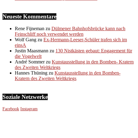
Neueste Kommentare
Rene Fijneman
zu
Dülmener Bahnhofsbrücke kann nach
Feinschliff noch verwendet werden
Wolf Gang
zu
Ex-Hermann-Leeser-Schüler trafen sich im
einsA
Justin Maasmann
zu
130 Nistkästen gebaut: Engagement für
die Vogelwelt
André Sommer
zu
Kunstausstellung in den Bomben- Kratern
des Zweiten Weltkriegs
Hannes Thüning
zu
Kunstausstellung in den Bomben-
Kratern des Zweiten Weltkriegs
Soziale Netzwerke
Facebook
Instagram