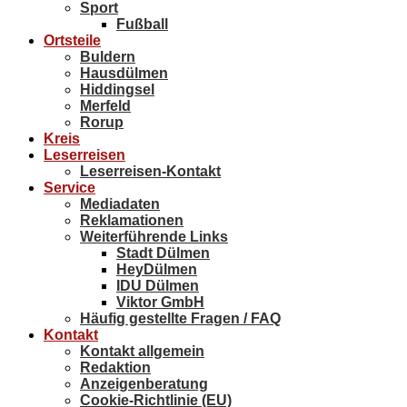
Sport
Fußball
Ortsteile
Buldern
Hausdülmen
Hiddingsel
Merfeld
Rorup
Kreis
Leserreisen
Leserreisen-Kontakt
Service
Mediadaten
Reklamationen
Weiterführende Links
Stadt Dülmen
HeyDülmen
IDU Dülmen
Viktor GmbH
Häufig gestellte Fragen / FAQ
Kontakt
Kontakt allgemein
Redaktion
Anzeigenberatung
Cookie-Richtlinie (EU)