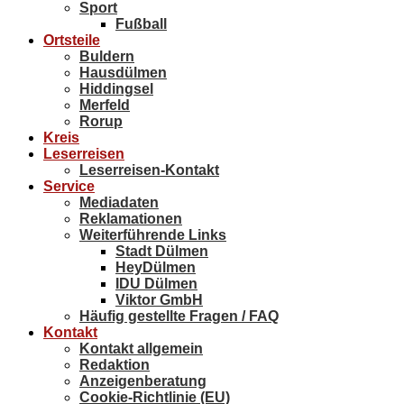
Sport
Fußball
Ortsteile
Buldern
Hausdülmen
Hiddingsel
Merfeld
Rorup
Kreis
Leserreisen
Leserreisen-Kontakt
Service
Mediadaten
Reklamationen
Weiterführende Links
Stadt Dülmen
HeyDülmen
IDU Dülmen
Viktor GmbH
Häufig gestellte Fragen / FAQ
Kontakt
Kontakt allgemein
Redaktion
Anzeigenberatung
Cookie-Richtlinie (EU)