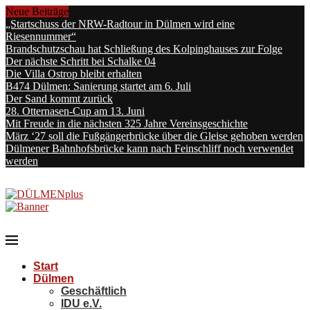
Neue Beiträge
„Startschuss der NRW-Radtour in Dülmen wird eine
Riesennummer“
Brandschutzschau hat Schließung des Kolpinghauses zur Folge
Der nächste Schritt bei Schalke 04
Die Villa Ostrop bleibt erhalten
B474 Dülmen: Sanierung startet am 6. Juli
Der Sand kommt zurück
28. Otternasen-Cup am 13. Juni
Mit Freude in die nächsten 325 Jahre Vereinsgeschichte
März ‘27 soll die Fußgängerbrücke über die Gleise gehoben werden
Dülmener Bahnhofsbrücke kann nach Feinschliff noch verwendet
werden
Start
Dülmen
Geschäftlich
IDU e.V.