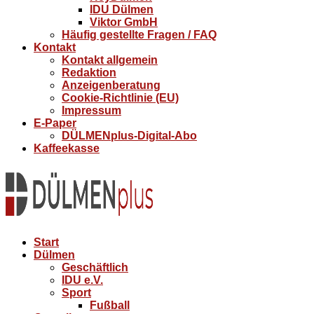
IDU Dülmen
Viktor GmbH
Häufig gestellte Fragen / FAQ
Kontakt
Kontakt allgemein
Redaktion
Anzeigenberatung
Cookie-Richtlinie (EU)
Impressum
E-Paper
DÜLMENplus-Digital-Abo
Kaffeekasse
Start
Dülmen
Geschäftlich
IDU e.V.
Sport
Fußball