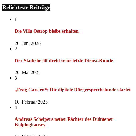
Beliebteste Beiträge
1
Die Villa Ostrop bleibt erhalten
20. Juni 2026
2
Der Stadtsheriff dreht seine letzte Dienst-Runde
26. Mai 2021
3
„Frag Carsten“: Die digitale Bürgersprechstunde startet
10. Februar 2023
4
Andreas Scheipers neuer Pächter des Dülmener
Kolpinghauses