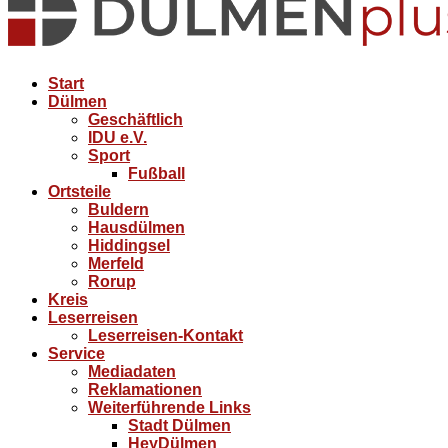
Start
Dülmen
Geschäftlich
IDU e.V.
Sport
Fußball
Ortsteile
Buldern
Hausdülmen
Hiddingsel
Merfeld
Rorup
Kreis
Leserreisen
Leserreisen-Kontakt
Service
Mediadaten
Reklamationen
Weiterführende Links
Stadt Dülmen
HeyDülmen