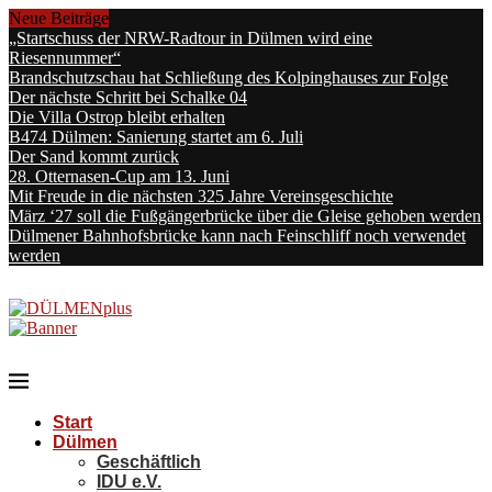
Neue Beiträge
„Startschuss der NRW-Radtour in Dülmen wird eine
Riesennummer“
Brandschutzschau hat Schließung des Kolpinghauses zur Folge
Der nächste Schritt bei Schalke 04
Die Villa Ostrop bleibt erhalten
B474 Dülmen: Sanierung startet am 6. Juli
Der Sand kommt zurück
28. Otternasen-Cup am 13. Juni
Mit Freude in die nächsten 325 Jahre Vereinsgeschichte
März ‘27 soll die Fußgängerbrücke über die Gleise gehoben werden
Dülmener Bahnhofsbrücke kann nach Feinschliff noch verwendet
werden
Start
Dülmen
Geschäftlich
IDU e.V.