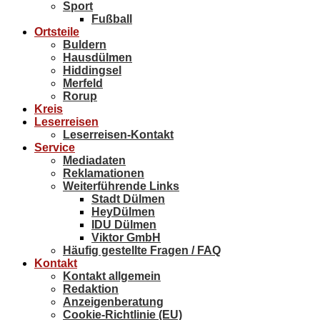
Sport
Fußball
Ortsteile
Buldern
Hausdülmen
Hiddingsel
Merfeld
Rorup
Kreis
Leserreisen
Leserreisen-Kontakt
Service
Mediadaten
Reklamationen
Weiterführende Links
Stadt Dülmen
HeyDülmen
IDU Dülmen
Viktor GmbH
Häufig gestellte Fragen / FAQ
Kontakt
Kontakt allgemein
Redaktion
Anzeigenberatung
Cookie-Richtlinie (EU)