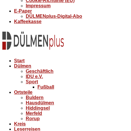
Cookie-Richtlinie (EU)
Impressum
E-Paper
DÜLMENplus-Digital-Abo
Kaffeekasse
Start
Dülmen
Geschäftlich
IDU e.V.
Sport
Fußball
Ortsteile
Buldern
Hausdülmen
Hiddingsel
Merfeld
Rorup
Kreis
Leserreisen