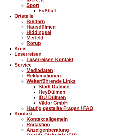
Sport
Fußball
Ortsteile
Buldern
Hausdülmen
Hiddingsel
Merfeld
Rorup
Kreis
Leserreisen
Leserreisen-Kontakt
Service
Mediadaten
Reklamationen
Weiterführende Links
Stadt Dülmen
HeyDülmen
IDU Dülmen
Viktor GmbH
Häufig gestellte Fragen / FAQ
Kontakt
Kontakt allgemein
Redaktion
Anzeigenberatung