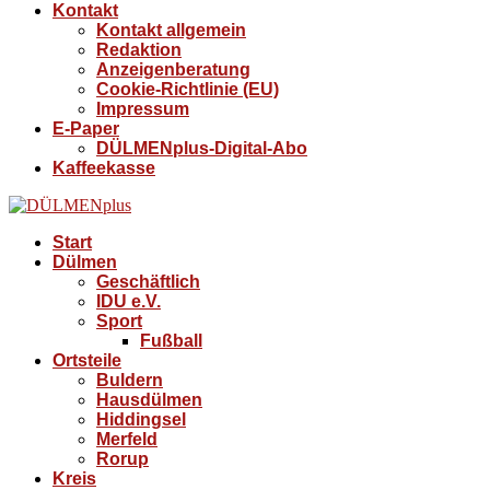
Kontakt
Kontakt allgemein
Redaktion
Anzeigenberatung
Cookie-Richtlinie (EU)
Impressum
E-Paper
DÜLMENplus-Digital-Abo
Kaffeekasse
Start
Dülmen
Geschäftlich
IDU e.V.
Sport
Fußball
Ortsteile
Buldern
Hausdülmen
Hiddingsel
Merfeld
Rorup
Kreis