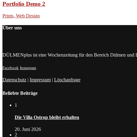
Portfolio Demo 2
Prints, Web Design
Über uns
DÜLMENplus ist eine Wochenzeitung für den Bereich Dülmen und Dülme
Facebook
Instagram
Datenschutz
|
Impressum
|
Löschanfrage
Beliebte Beiträge
1
Die Villa Ostrop bleibt erhalten
20. Juni 2026
2