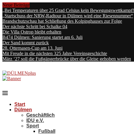
Neue Beiträge
„Bei Temperaturen über 25 Grad Celsius kein Bewegungswettkampf
„Startschuss der NRW-Radtour in Dülmen wird eine Riesennummer“
Brandschutzschau hat Schließung des Kolpinghauses zur Folge
Der nächste Schritt bei Schalke 04
Die Villa Ostrop bleibt erhalten
B474 Dülmen: Sanierung startet am 6. Juli
Der Sand kommt zurück
28. Otternasen-Cup am 13. Juni
Mit Freude in die nächsten 325 Jahre Vereinsgeschichte
März ‘27 soll die Fußgängerbrücke über die Gleise gehoben werden
Start
Dülmen
Geschäftlich
IDU e.V.
Sport
Fußball