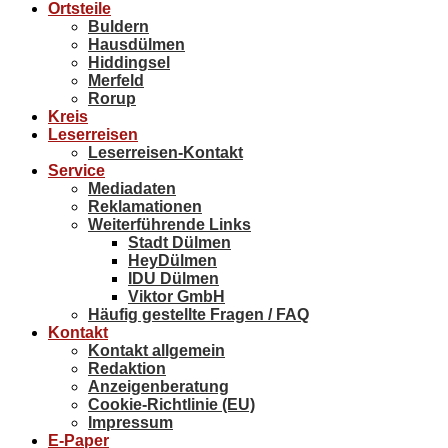
Ortsteile
Buldern
Hausdülmen
Hiddingsel
Merfeld
Rorup
Kreis
Leserreisen
Leserreisen-Kontakt
Service
Mediadaten
Reklamationen
Weiterführende Links
Stadt Dülmen
HeyDülmen
IDU Dülmen
Viktor GmbH
Häufig gestellte Fragen / FAQ
Kontakt
Kontakt allgemein
Redaktion
Anzeigenberatung
Cookie-Richtlinie (EU)
Impressum
E-Paper