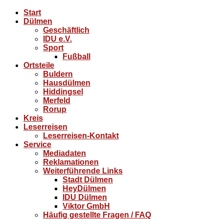
Start
Dülmen
Geschäftlich
IDU e.V.
Sport
Fußball
Ortsteile
Buldern
Hausdülmen
Hiddingsel
Merfeld
Rorup
Kreis
Leserreisen
Leserreisen-Kontakt
Service
Mediadaten
Reklamationen
Weiterführende Links
Stadt Dülmen
HeyDülmen
IDU Dülmen
Viktor GmbH
Häufig gestellte Fragen / FAQ