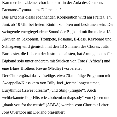
Kammerchor „kleiner chor buldern“ in der Aula des Clemens-
Brentano-Gymnasiums Dülmen auf.
Das Ergebnis dieser spannenden Kooperation wird am Freitag, 14.
Juni, ab 19 Uhr bei freiem Eintritt zu hören und bestaunen sein. Der
swingende energiegeladene Sound der Bigband mit ihren circa 18
Aktiven an Saxophon, Trompete, Posaune, E-Bass, Keyboard und
Schlagzeug wird gemischt mit den 13 Stimmen des Chores. Jutta
Burmester, die Leiterin der Instrumentalisten, hat Arrangements für
Bigband solo unter anderem mit Stücken von Toto („Africa“) und
eine Blues-Brothers-Revue (Medley) vorbereitet.
Der Chor ergänzt das vielseitige, etwa 70-minütige Programm mit
A-cappella-Klassikern von Billy Joel „for the longest time“,
Eurythmics („sweet dreams“) und Sting („fragile“). Auch
weltbekannte Pop-Hits wie „bohemian rhapsody“ von Queen und
„thank you for the music“ (ABBA) werden vom Chor mit Leiter
Jörg Overgoor am E-Piano präsentiert.