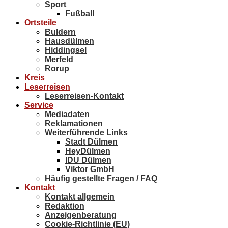
Sport
Fußball
Ortsteile
Buldern
Hausdülmen
Hiddingsel
Merfeld
Rorup
Kreis
Leserreisen
Leserreisen-Kontakt
Service
Mediadaten
Reklamationen
Weiterführende Links
Stadt Dülmen
HeyDülmen
IDU Dülmen
Viktor GmbH
Häufig gestellte Fragen / FAQ
Kontakt
Kontakt allgemein
Redaktion
Anzeigenberatung
Cookie-Richtlinie (EU)