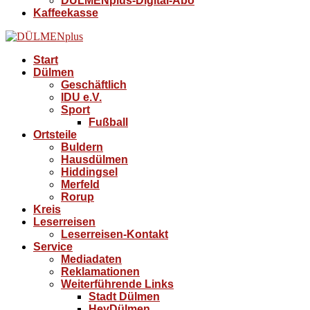
DÜLMENplus-Digital-Abo
Kaffeekasse
Start
Dülmen
Geschäftlich
IDU e.V.
Sport
Fußball
Ortsteile
Buldern
Hausdülmen
Hiddingsel
Merfeld
Rorup
Kreis
Leserreisen
Leserreisen-Kontakt
Service
Mediadaten
Reklamationen
Weiterführende Links
Stadt Dülmen
HeyDülmen