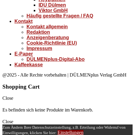
IDU Dülmen
Viktor GmbH
Häufig gestellte Fragen / FAQ
Kontakt
Kontakt allgemein
Redaktion
Anzeigenberatung
Cookie-Richtlinie (EU)
Impressum
E-Paper
DÜLMENplus-Digital-Abo
Kaffeekasse
@2025 - Alle Rechte vorbehalten | DÜLMENplus Verlag GmbH
Shopping Cart
Close
Es befinden sich keine Produkte im Warenkorb.
Close
Zum Ändern Ihrer Datenschutzeinstellung, z.B. Erteilung oder Widerruf von
Einstellungen
Einwilligungen, klicken Sie hier: