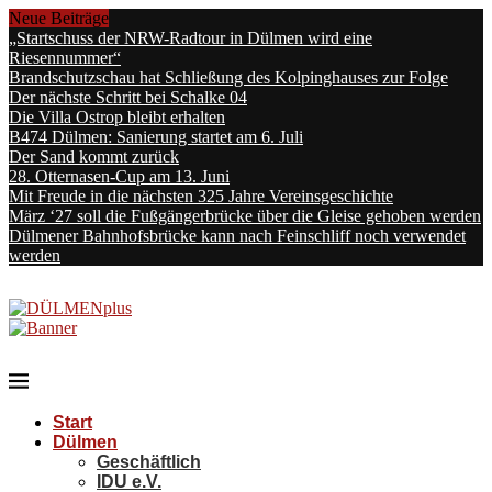
Neue Beiträge
„Startschuss der NRW-Radtour in Dülmen wird eine
Riesennummer“
Brandschutzschau hat Schließung des Kolpinghauses zur Folge
Der nächste Schritt bei Schalke 04
Die Villa Ostrop bleibt erhalten
B474 Dülmen: Sanierung startet am 6. Juli
Der Sand kommt zurück
28. Otternasen-Cup am 13. Juni
Mit Freude in die nächsten 325 Jahre Vereinsgeschichte
März ‘27 soll die Fußgängerbrücke über die Gleise gehoben werden
Dülmener Bahnhofsbrücke kann nach Feinschliff noch verwendet
werden
Start
Dülmen
Geschäftlich
IDU e.V.