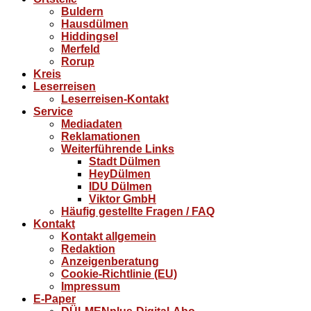
Buldern
Hausdülmen
Hiddingsel
Merfeld
Rorup
Kreis
Leserreisen
Leserreisen-Kontakt
Service
Mediadaten
Reklamationen
Weiterführende Links
Stadt Dülmen
HeyDülmen
IDU Dülmen
Viktor GmbH
Häufig gestellte Fragen / FAQ
Kontakt
Kontakt allgemein
Redaktion
Anzeigenberatung
Cookie-Richtlinie (EU)
Impressum
E-Paper