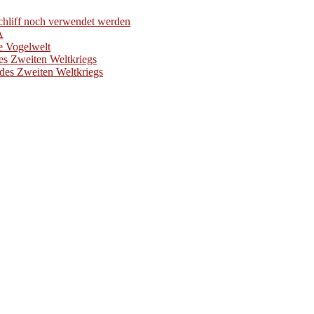
hliff noch verwendet werden
A
e Vogelwelt
es Zweiten Weltkriegs
des Zweiten Weltkriegs