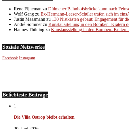
Rene Fijneman
zu
Dülmener Bahnhofsbrücke kann nach Feinsc
Wolf Gang
zu
Ex-Hermann-Leeser-Schüler trafen sich im eins
Justin Maasmann
zu
130 Nistkästen gebaut: Engagement für di
André Sommer
zu
Kunstausstellung in den Bomben- Kratern d
Hannes Thüning
zu
Kunstausstellung in den Bomben- Kratern 
Soziale Netzwerke
Facebook
Instagram
Beliebteste Beiträge
1
Die Villa Ostrop bleibt erhalten
20. Juni 2026