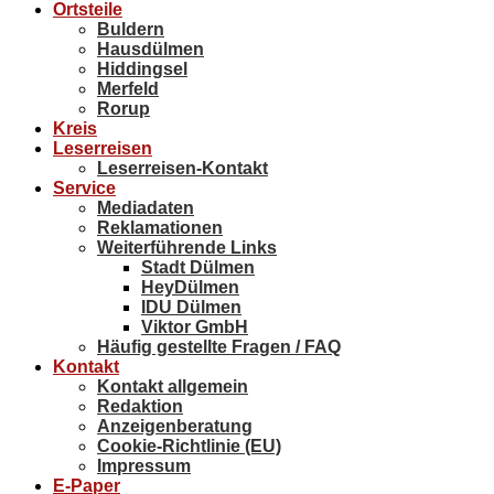
Ortsteile
Buldern
Hausdülmen
Hiddingsel
Merfeld
Rorup
Kreis
Leserreisen
Leserreisen-Kontakt
Service
Mediadaten
Reklamationen
Weiterführende Links
Stadt Dülmen
HeyDülmen
IDU Dülmen
Viktor GmbH
Häufig gestellte Fragen / FAQ
Kontakt
Kontakt allgemein
Redaktion
Anzeigenberatung
Cookie-Richtlinie (EU)
Impressum
E-Paper