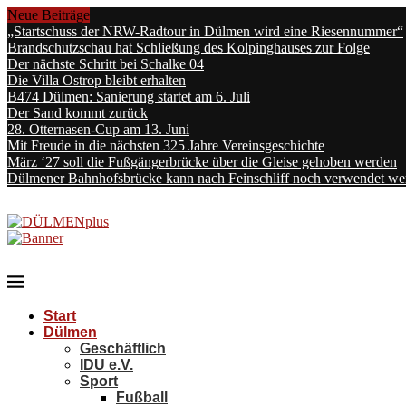
Neue Beiträge
„Startschuss der NRW-Radtour in Dülmen wird eine Riesennummer“
Brandschutzschau hat Schließung des Kolpinghauses zur Folge
Der nächste Schritt bei Schalke 04
Die Villa Ostrop bleibt erhalten
B474 Dülmen: Sanierung startet am 6. Juli
Der Sand kommt zurück
28. Otternasen-Cup am 13. Juni
Mit Freude in die nächsten 325 Jahre Vereinsgeschichte
März ‘27 soll die Fußgängerbrücke über die Gleise gehoben werden
Dülmener Bahnhofsbrücke kann nach Feinschliff noch verwendet we
Start
Dülmen
Geschäftlich
IDU e.V.
Sport
Fußball