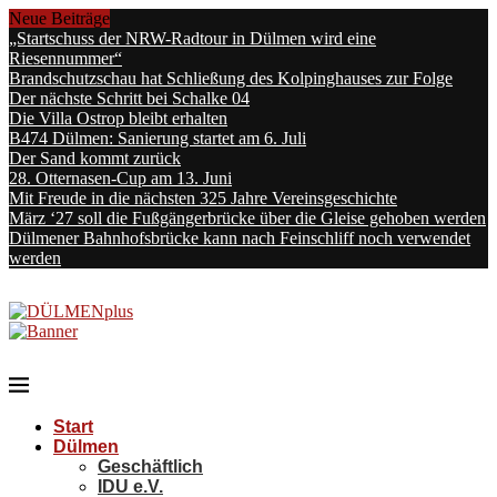
Neue Beiträge
„Startschuss der NRW-Radtour in Dülmen wird eine
Riesennummer“
Brandschutzschau hat Schließung des Kolpinghauses zur Folge
Der nächste Schritt bei Schalke 04
Die Villa Ostrop bleibt erhalten
B474 Dülmen: Sanierung startet am 6. Juli
Der Sand kommt zurück
28. Otternasen-Cup am 13. Juni
Mit Freude in die nächsten 325 Jahre Vereinsgeschichte
März ‘27 soll die Fußgängerbrücke über die Gleise gehoben werden
Dülmener Bahnhofsbrücke kann nach Feinschliff noch verwendet
werden
Start
Dülmen
Geschäftlich
IDU e.V.