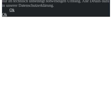
nur im technisch unbedingt notwendigen Umfang. Alle Details dazu
in unserer Datenschutzerklärung.
Ok
Ok