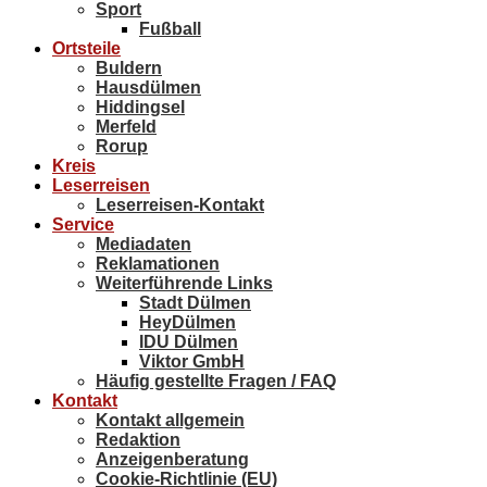
Sport
Fußball
Ortsteile
Buldern
Hausdülmen
Hiddingsel
Merfeld
Rorup
Kreis
Leserreisen
Leserreisen-Kontakt
Service
Mediadaten
Reklamationen
Weiterführende Links
Stadt Dülmen
HeyDülmen
IDU Dülmen
Viktor GmbH
Häufig gestellte Fragen / FAQ
Kontakt
Kontakt allgemein
Redaktion
Anzeigenberatung
Cookie-Richtlinie (EU)