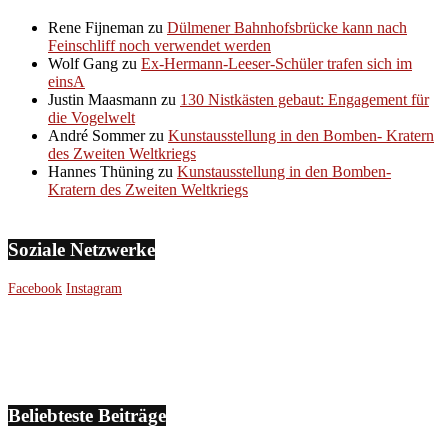
Rene Fijneman
zu
Dülmener Bahnhofsbrücke kann nach
Feinschliff noch verwendet werden
Wolf Gang
zu
Ex-Hermann-Leeser-Schüler trafen sich im
einsA
Justin Maasmann
zu
130 Nistkästen gebaut: Engagement für
die Vogelwelt
André Sommer
zu
Kunstausstellung in den Bomben- Kratern
des Zweiten Weltkriegs
Hannes Thüning
zu
Kunstausstellung in den Bomben-
Kratern des Zweiten Weltkriegs
Soziale Netzwerke
Facebook
Instagram
Beliebteste Beiträge