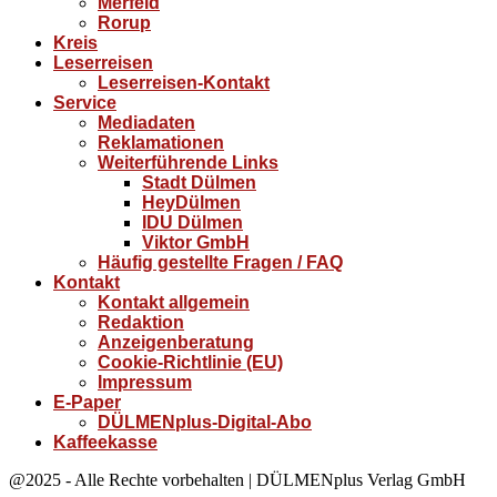
Merfeld
Rorup
Kreis
Leserreisen
Leserreisen-Kontakt
Service
Mediadaten
Reklamationen
Weiterführende Links
Stadt Dülmen
HeyDülmen
IDU Dülmen
Viktor GmbH
Häufig gestellte Fragen / FAQ
Kontakt
Kontakt allgemein
Redaktion
Anzeigenberatung
Cookie-Richtlinie (EU)
Impressum
E-Paper
DÜLMENplus-Digital-Abo
Kaffeekasse
@2025 - Alle Rechte vorbehalten | DÜLMENplus Verlag GmbH