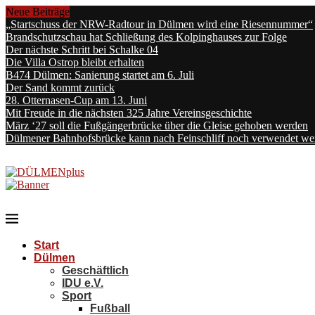
Neue Beiträge
„Startschuss der NRW-Radtour in Dülmen wird eine Riesennummer“
Brandschutzschau hat Schließung des Kolpinghauses zur Folge
Der nächste Schritt bei Schalke 04
Die Villa Ostrop bleibt erhalten
B474 Dülmen: Sanierung startet am 6. Juli
Der Sand kommt zurück
28. Otternasen-Cup am 13. Juni
Mit Freude in die nächsten 325 Jahre Vereinsgeschichte
März ‘27 soll die Fußgängerbrücke über die Gleise gehoben werden
Dülmener Bahnhofsbrücke kann nach Feinschliff noch verwendet we
Start
Dülmen
Geschäftlich
IDU e.V.
Sport
Fußball