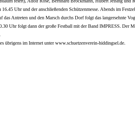
ubiläum feiert), Adolf Rose, Bernhard Brockmann, Hubert Jeising und 
um 16.45 Uhr und der anschließenden Schützenmesse. Abends im Festz
uf das Antreten und den Marsch durchs Dorf folgt das langersehnte Vo
20.30 Uhr folgt dann der große Festball mit der Band IMPRESS. Der 
.
 es übrigens im Internet unter www.schuetzenverein-hiddingsel.de.