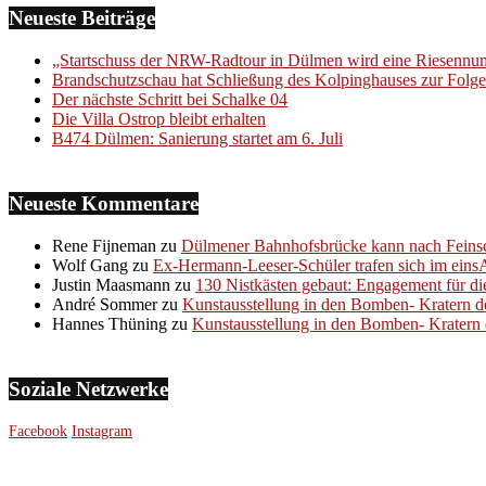
Neueste Beiträge
„Startschuss der NRW-Radtour in Dülmen wird eine Riesenn
Brandschutzschau hat Schließung des Kolpinghauses zur Folge
Der nächste Schritt bei Schalke 04
Die Villa Ostrop bleibt erhalten
B474 Dülmen: Sanierung startet am 6. Juli
Neueste Kommentare
Rene Fijneman
zu
Dülmener Bahnhofsbrücke kann nach Feinsc
Wolf Gang
zu
Ex-Hermann-Leeser-Schüler trafen sich im eins
Justin Maasmann
zu
130 Nistkästen gebaut: Engagement für di
André Sommer
zu
Kunstausstellung in den Bomben- Kratern d
Hannes Thüning
zu
Kunstausstellung in den Bomben- Kratern 
Soziale Netzwerke
Facebook
Instagram