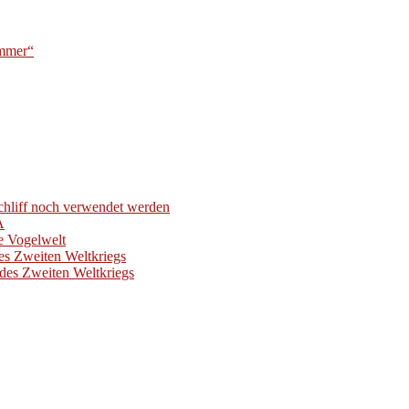
ummer“
hliff noch verwendet werden
A
e Vogelwelt
es Zweiten Weltkriegs
des Zweiten Weltkriegs