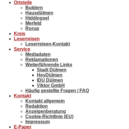
Ortsteile
Buldern
Hausdülmen
Hiddingsel
Merfeld
Rorup
Kreis
Leserreisen
Leserreisen-Kontakt
Service
Mediadaten
Reklamationen
Weiterführende Links
Stadt Dülmen
HeyDülmen
IDU Dülmen
Viktor GmbH
Häufig gestellte Fragen / FAQ
Kontakt
Kontakt allgemein
Redaktion
Anzeigenberatung
Cookie-Richtlinie (EU)
Impressum
E-Paper