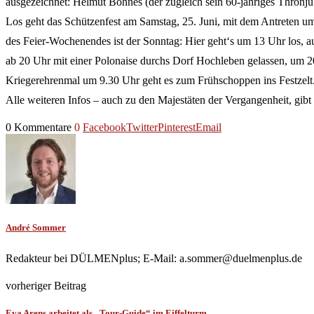
ausgezeichnet: Helmut Bohnes (der zugleich sein 60-jähriges Thronj
Los geht das Schützenfest am Samstag, 25. Juni, mit dem Antreten 
des Feier-Wochenendes ist der Sonntag: Hier geht‘s um 13 Uhr los, a
ab 20 Uhr mit einer Polonaise durchs Dorf Hochleben gelassen, um 
Kriegerehrenmal um 9.30 Uhr geht es zum Frühschoppen ins Festzelt
Alle weiteren Infos – auch zu den Majestäten der Vergangenheit, gibt
0 Kommentare
0
Facebook
Twitter
Pinterest
Email
André Sommer
Redakteur bei DÜLMENplus; E-Mail: a.sommer@duelmenplus.de
vorheriger Beitrag
Eva Arens arbeitet als „Tour-Guide“ im Eiffelturm