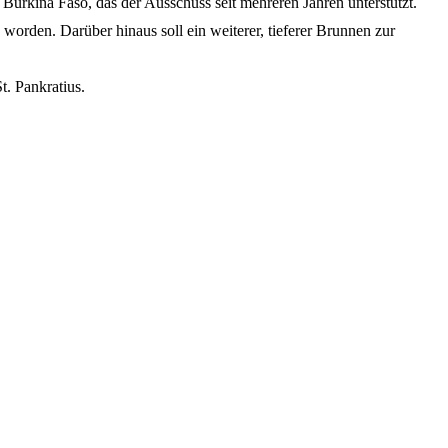
urkina Faso, das der Ausschuss seit mehreren Jahren unterstützt.
worden. Darüber hinaus soll ein weiterer, tieferer Brunnen zur
. Pankratius.