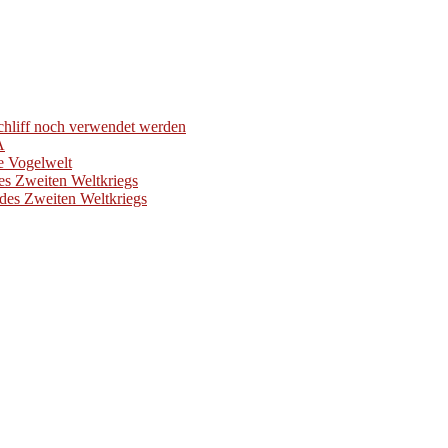
hliff noch verwendet werden
A
e Vogelwelt
es Zweiten Weltkriegs
des Zweiten Weltkriegs