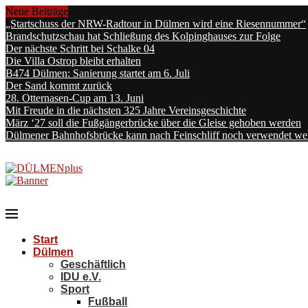
Neue Beiträge
„Startschuss der NRW-Radtour in Dülmen wird eine Riesennummer“
Brandschutzschau hat Schließung des Kolpinghauses zur Folge
Der nächste Schritt bei Schalke 04
Die Villa Ostrop bleibt erhalten
B474 Dülmen: Sanierung startet am 6. Juli
Der Sand kommt zurück
28. Otternasen-Cup am 13. Juni
Mit Freude in die nächsten 325 Jahre Vereinsgeschichte
März ‘27 soll die Fußgängerbrücke über die Gleise gehoben werden
Dülmener Bahnhofsbrücke kann nach Feinschliff noch verwendet we
Start
Dülmen
Geschäftlich
IDU e.V.
Sport
Fußball