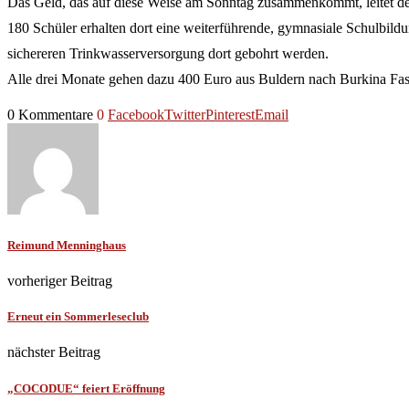
Das Geld, das auf diese Weise am Sonntag zusammenkommt, leitet der 
180 Schüler erhalten dort eine weiterführende, gymnasiale Schulbildu
sichereren Trinkwasserversorgung dort gebohrt werden.
Alle drei Monate gehen dazu 400 Euro aus Buldern nach Burkina Faso
0 Kommentare
0
Facebook
Twitter
Pinterest
Email
Reimund Menninghaus
vorheriger Beitrag
Erneut ein Sommerleseclub
nächster Beitrag
„COCODUE“ feiert Eröffnung