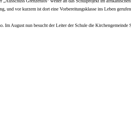
„Ausschuss Grenzenlos“ weiter an das Schulprojekt im afrikanischen B
ng, und vor kurzem ist dort eine Vorbereitungsklasse ins Leben gerufen 
. Im August nun besucht der Leiter der Schule die Kirchengemeinde St