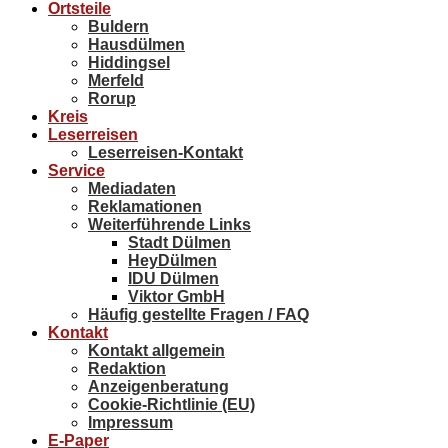
Ortsteile
Buldern
Hausdülmen
Hiddingsel
Merfeld
Rorup
Kreis
Leserreisen
Leserreisen-Kontakt
Service
Mediadaten
Reklamationen
Weiterführende Links
Stadt Dülmen
HeyDülmen
IDU Dülmen
Viktor GmbH
Häufig gestellte Fragen / FAQ
Kontakt
Kontakt allgemein
Redaktion
Anzeigenberatung
Cookie-Richtlinie (EU)
Impressum
E-Paper