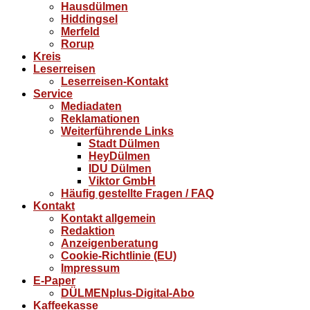
Hausdülmen
Hiddingsel
Merfeld
Rorup
Kreis
Leserreisen
Leserreisen-Kontakt
Service
Mediadaten
Reklamationen
Weiterführende Links
Stadt Dülmen
HeyDülmen
IDU Dülmen
Viktor GmbH
Häufig gestellte Fragen / FAQ
Kontakt
Kontakt allgemein
Redaktion
Anzeigenberatung
Cookie-Richtlinie (EU)
Impressum
E-Paper
DÜLMENplus-Digital-Abo
Kaffeekasse