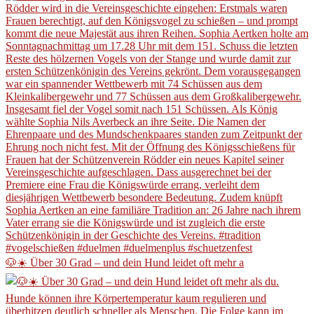
🐶☀️ Über 30 Grad – und dein Hund leidet oft mehr a