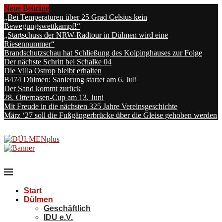
Neue Beiträge
„Bei Temperaturen über 25 Grad Celsius kein
Bewegungswettkampf!“
„Startschuss der NRW-Radtour in Dülmen wird eine
Riesennummer“
Brandschutzschau hat Schließung des Kolpinghauses zur Folge
Der nächste Schritt bei Schalke 04
Die Villa Ostrop bleibt erhalten
B474 Dülmen: Sanierung startet am 6. Juli
Der Sand kommt zurück
28. Otternasen-Cup am 13. Juni
Mit Freude in die nächsten 325 Jahre Vereinsgeschichte
März ‘27 soll die Fußgängerbrücke über die Gleise gehoben werden
Start
Dülmen
Geschäftlich
IDU e.V.