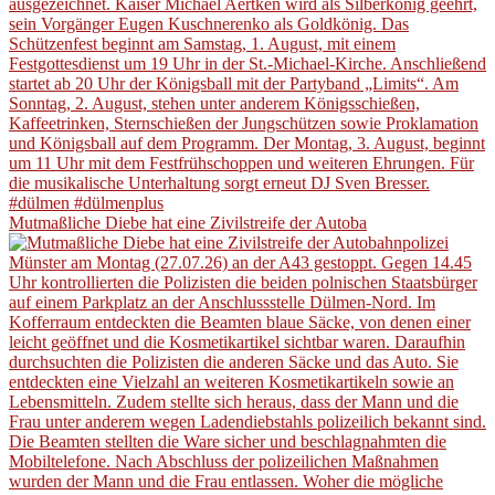
Mutmaßliche Diebe hat eine Zivilstreife der Autoba