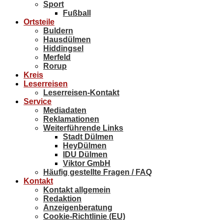
Sport
Fußball
Ortsteile
Buldern
Hausdülmen
Hiddingsel
Merfeld
Rorup
Kreis
Leserreisen
Leserreisen-Kontakt
Service
Mediadaten
Reklamationen
Weiterführende Links
Stadt Dülmen
HeyDülmen
IDU Dülmen
Viktor GmbH
Häufig gestellte Fragen / FAQ
Kontakt
Kontakt allgemein
Redaktion
Anzeigenberatung
Cookie-Richtlinie (EU)