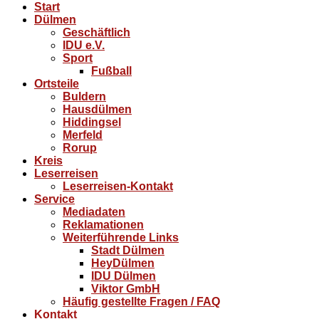
Start
Dülmen
Geschäftlich
IDU e.V.
Sport
Fußball
Ortsteile
Buldern
Hausdülmen
Hiddingsel
Merfeld
Rorup
Kreis
Leserreisen
Leserreisen-Kontakt
Service
Mediadaten
Reklamationen
Weiterführende Links
Stadt Dülmen
HeyDülmen
IDU Dülmen
Viktor GmbH
Häufig gestellte Fragen / FAQ
Kontakt