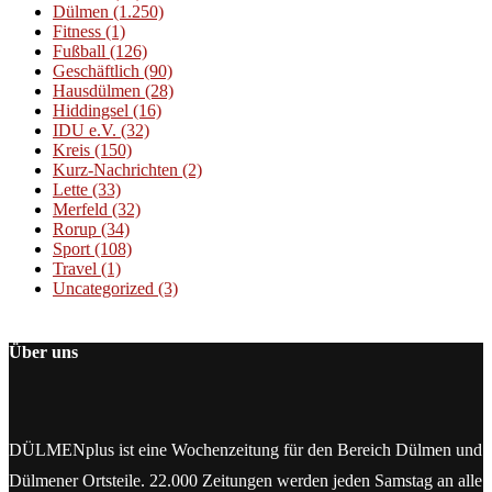
Dülmen
(1.250)
Fitness
(1)
Fußball
(126)
Geschäftlich
(90)
Hausdülmen
(28)
Hiddingsel
(16)
IDU e.V.
(32)
Kreis
(150)
Kurz-Nachrichten
(2)
Lette
(33)
Merfeld
(32)
Rorup
(34)
Sport
(108)
Travel
(1)
Uncategorized
(3)
Über uns
DÜLMENplus ist eine Wochenzeitung für den Bereich Dülmen und
Dülmener Ortsteile. 22.000 Zeitungen werden jeden Samstag an alle