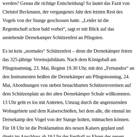
werden? Genau die richtige Entscheidung! So lautet das Fazit von
Christof Beckmann, der vergangenes Jahr den letzten Rest des
Vogels von der Stange geschossen hatte. „Leider ist die
Regentschaft schon bald vorbei“, sagt er mit Blick auf das
anstehende Dernekamper Schützenfest an Pfingsten.
Es ist kein „normales“ Schützenfest – denn die Dernekämper feiern
das 325-jährige Vereinsjubiläum. Nach dem Königsball am
Pfingstsamstag, 23. Mai, Beginn 19.30 Uhr, mit den „Fernandos“ an
den Instrumenten heißen die Dernekämper am Pfingstsonntag, 24.
Mai, Abordnungen von sieben benachbarten Schützenvereinen auf
dem Schützenplatz an der alten Dernekämper Schule willkommen.
13 Uhr geht es los mit Antreten, Umzug durch die angrenzenden
Wohngebiete und dem Kaiserschießen, bei dem alle, die einmal im
Dernekamp den Vogel von der Stange holten, mitmachen können.
Für 18 Uhr ist die Proklamation des neuen Kaisers geplant und
direkt im Anschluss ab 19 Uhr der Festball zu Ehren des neuen