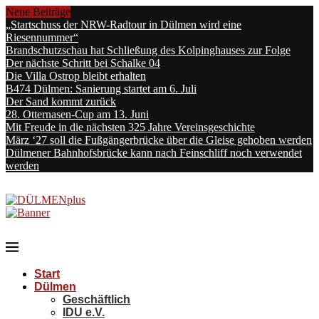
Neue Beiträge
„Startschuss der NRW-Radtour in Dülmen wird eine
Riesennummer“
Brandschutzschau hat Schließung des Kolpinghauses zur Folge
Der nächste Schritt bei Schalke 04
Die Villa Ostrop bleibt erhalten
B474 Dülmen: Sanierung startet am 6. Juli
Der Sand kommt zurück
28. Otternasen-Cup am 13. Juni
Mit Freude in die nächsten 325 Jahre Vereinsgeschichte
März ‘27 soll die Fußgängerbrücke über die Gleise gehoben werden
Dülmener Bahnhofsbrücke kann nach Feinschliff noch verwendet
werden
Start
Dülmen
Geschäftlich
IDU e.V.