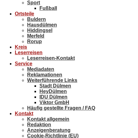
Sport
Fußball
Ortsteile
Buldern
Hausdülmen
Hiddingsel
Merfeld
Rorup
Kreis
Leserreisen
Leserreisen-Kontakt
Service
Mediadaten
Reklamationen
Weiterführende Links
Stadt Dülmen
HeyDülmen
IDU Dülmen
Viktor GmbH
Häufig gestellte Fragen / FAQ
Kontakt
Kontakt allgemein
Redaktion
Anzeigenberatung
Cookie-Richtlinie (EU)