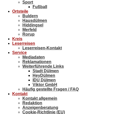
Sport
Fußball
Ortsteile
Buldern
Hausdülmen
Hiddingsel
Merfeld
Rorup
Kreis
Leserreisen
Leserreisen-Kontakt
Service
Mediadaten
Reklamationen
Weiterführende Links
Stadt Dülmen
HeyDülmen
IDU Dülmen
Viktor GmbH
Häufig gestellte Fragen / FAQ
Kontakt
Kontakt allgemein
Redaktion
Anzeigenberatung
Cookie-Richtlinie (EU)