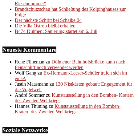
Riesennummer“
Brandschutzschau hat Schließung des Kolpinghauses zur
Folge
Der nächste Schritt bei Schalke 04
Die Villa Ostrop bleibt erhalten
B474 Dülmen: Sanierung startet am 6. Juli
Neueste Kommentare
Rene Fijneman
zu
Dülmener Bahnhofsbrücke kann nach
Feinschliff noch verwendet werden
Wolf Gang
zu
Ex-Hermann-Leeser-Schüler trafen sich im
einsA
Justin Maasmann
zu
130 Nistkästen gebaut: Engagement für
die Vogelwelt
André Sommer
zu
Kunstausstellung in den Bomben- Kratern
des Zweiten Weltkriegs
Hannes Thüning
zu
Kunstausstellung in den Bomben-
Kratern des Zweiten Weltkriegs
Soziale Netzwerke