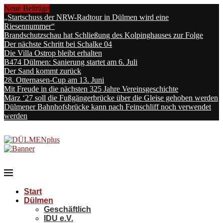
Neue Beiträge
„Startschuss der NRW-Radtour in Dülmen wird eine
Riesennummer“
Brandschutzschau hat Schließung des Kolpinghauses zur Folge
Der nächste Schritt bei Schalke 04
Die Villa Ostrop bleibt erhalten
B474 Dülmen: Sanierung startet am 6. Juli
Der Sand kommt zurück
28. Otternasen-Cup am 13. Juni
Mit Freude in die nächsten 325 Jahre Vereinsgeschichte
März ‘27 soll die Fußgängerbrücke über die Gleise gehoben werden
Dülmener Bahnhofsbrücke kann nach Feinschliff noch verwendet
werden
Start
Dülmen
Geschäftlich
IDU e.V.