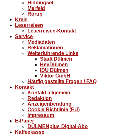
Hiddingsel
Merfeld
Rorup
Kreis
Leserreisen
Leserreisen-Kontakt
Service
Mediadaten
Reklamationen
Weiterführende Links
Stadt Dülmen
HeyDülmen
IDU Dülmen
Viktor GmbH
Häufig gestellte Fragen / FAQ
Kontakt
Kontakt allgemein
Redaktion
Anzeigenberatung
Cookie-Richtlinie (EU)
Impressum
E-Paper
DÜLMENplus-Digital-Abo
Kaffeekasse