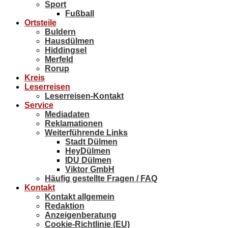
Sport
Fußball
Ortsteile
Buldern
Hausdülmen
Hiddingsel
Merfeld
Rorup
Kreis
Leserreisen
Leserreisen-Kontakt
Service
Mediadaten
Reklamationen
Weiterführende Links
Stadt Dülmen
HeyDülmen
IDU Dülmen
Viktor GmbH
Häufig gestellte Fragen / FAQ
Kontakt
Kontakt allgemein
Redaktion
Anzeigenberatung
Cookie-Richtlinie (EU)