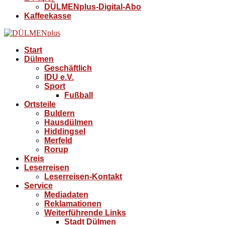
DÜLMENplus-Digital-Abo
Kaffeekasse
Start
Dülmen
Geschäftlich
IDU e.V.
Sport
Fußball
Ortsteile
Buldern
Hausdülmen
Hiddingsel
Merfeld
Rorup
Kreis
Leserreisen
Leserreisen-Kontakt
Service
Mediadaten
Reklamationen
Weiterführende Links
Stadt Dülmen