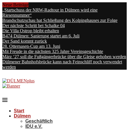
Neue Beiträge
„Startschuss der NRW-Radtour in Dülmen wird eine
Riesennummer“
Brandschutzschau hat Schließung des Kolpinghauses zur Folge
Der nächste Schritt bei Schalke 04
Die Villa Ostrop bleibt erhalten
B474 Dülmen: Sanierung startet am 6. Juli
Der Sand kommt zurück
28. Otternasen-Cup am 13. Juni
Mit Freude in die nächsten 325 Jahre Vereinsgeschichte
März ‘27 soll die Fußgängerbrücke über die Gleise gehoben werden
Dülmener Bahnhofsbrücke kann nach Feinschliff noch verwendet
werden
Start
Dülmen
Geschäftlich
IDU e.V.