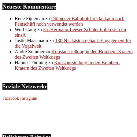
Neueste Kommentare
Rene Fijneman
zu
Dülmener Bahnhofsbrücke kann nach
Feinschliff noch verwendet werden
Wolf Gang
zu
Ex-Hermann-Leeser-Schüler trafen sich im
einsA
Justin Maasmann
zu
130 Nistkästen gebaut: Engagement für
die Vogelwelt
André Sommer
zu
Kunstausstellung in den Bomben- Kratern
des Zweiten Weltkriegs
Hannes Thüning
zu
Kunstausstellung in den Bomben-
Kratern des Zweiten Weltkriegs
Soziale Netzwerke
Facebook
Instagram