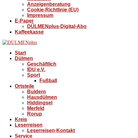
Anzeigenberatung
Cookie-Richtlinie (EU)
Impressum
E-Paper
DÜLMENplus-Digital-Abo
Kaffeekasse
Start
Dülmen
Geschäftlich
IDU e.V.
Sport
Fußball
Ortsteile
Buldern
Hausdülmen
Hiddingsel
Merfeld
Rorup
Kreis
Leserreisen
Leserreisen-Kontakt
Service