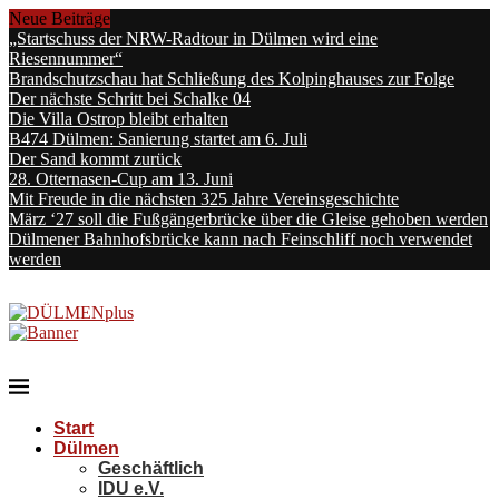
Neue Beiträge
„Startschuss der NRW-Radtour in Dülmen wird eine
Riesennummer“
Brandschutzschau hat Schließung des Kolpinghauses zur Folge
Der nächste Schritt bei Schalke 04
Die Villa Ostrop bleibt erhalten
B474 Dülmen: Sanierung startet am 6. Juli
Der Sand kommt zurück
28. Otternasen-Cup am 13. Juni
Mit Freude in die nächsten 325 Jahre Vereinsgeschichte
März ‘27 soll die Fußgängerbrücke über die Gleise gehoben werden
Dülmener Bahnhofsbrücke kann nach Feinschliff noch verwendet
werden
Start
Dülmen
Geschäftlich
IDU e.V.