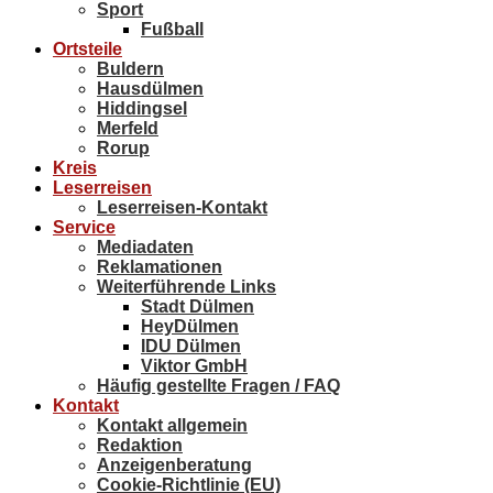
Sport
Fußball
Ortsteile
Buldern
Hausdülmen
Hiddingsel
Merfeld
Rorup
Kreis
Leserreisen
Leserreisen-Kontakt
Service
Mediadaten
Reklamationen
Weiterführende Links
Stadt Dülmen
HeyDülmen
IDU Dülmen
Viktor GmbH
Häufig gestellte Fragen / FAQ
Kontakt
Kontakt allgemein
Redaktion
Anzeigenberatung
Cookie-Richtlinie (EU)