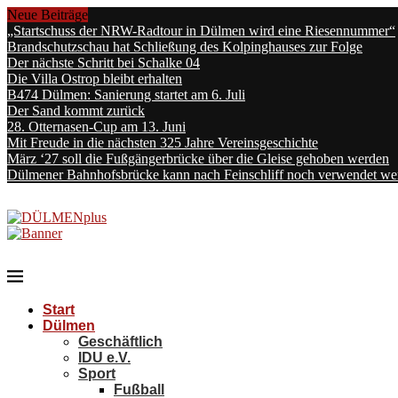
Neue Beiträge
„Startschuss der NRW-Radtour in Dülmen wird eine Riesennummer“
Brandschutzschau hat Schließung des Kolpinghauses zur Folge
Der nächste Schritt bei Schalke 04
Die Villa Ostrop bleibt erhalten
B474 Dülmen: Sanierung startet am 6. Juli
Der Sand kommt zurück
28. Otternasen-Cup am 13. Juni
Mit Freude in die nächsten 325 Jahre Vereinsgeschichte
März ‘27 soll die Fußgängerbrücke über die Gleise gehoben werden
Dülmener Bahnhofsbrücke kann nach Feinschliff noch verwendet we
Start
Dülmen
Geschäftlich
IDU e.V.
Sport
Fußball