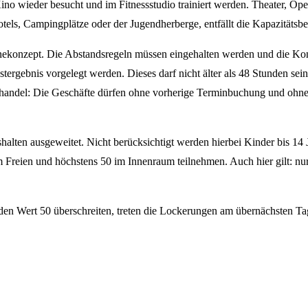
o wieder besucht und im Fitnessstudio trainiert werden. Theater, Ope
els, Campingplätze oder der Jugendherberge, entfällt die Kapazitätsb
enekonzept. Die Abstandsregeln müssen eingehalten werden und die Kont
ergebnis vorgelegt werden. Dieses darf nicht älter als 48 Stunden sein 
andel: Die Geschäfte dürfen ohne vorherige Terminbuchung und ohne ne
ten ausgeweitet. Nicht berücksichtigt werden hierbei Kinder bis 14 J
 Freien und höchstens 50 im Innenraum teilnehmen. Auch hier gilt: nu
 den Wert 50 überschreiten, treten die Lockerungen am übernächsten Ta