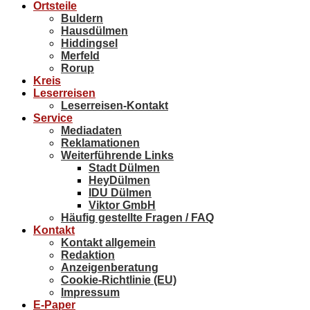
Ortsteile
Buldern
Hausdülmen
Hiddingsel
Merfeld
Rorup
Kreis
Leserreisen
Leserreisen-Kontakt
Service
Mediadaten
Reklamationen
Weiterführende Links
Stadt Dülmen
HeyDülmen
IDU Dülmen
Viktor GmbH
Häufig gestellte Fragen / FAQ
Kontakt
Kontakt allgemein
Redaktion
Anzeigenberatung
Cookie-Richtlinie (EU)
Impressum
E-Paper