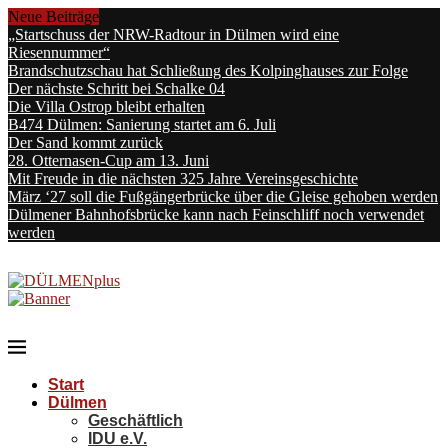
Neue Beiträge
„Startschuss der NRW-Radtour in Dülmen wird eine
Riesennummer“
Brandschutzschau hat Schließung des Kolpinghauses zur Folge
Der nächste Schritt bei Schalke 04
Die Villa Ostrop bleibt erhalten
B474 Dülmen: Sanierung startet am 6. Juli
Der Sand kommt zurück
28. Otternasen-Cup am 13. Juni
Mit Freude in die nächsten 325 Jahre Vereinsgeschichte
März ‘27 soll die Fußgängerbrücke über die Gleise gehoben werden
Dülmener Bahnhofsbrücke kann nach Feinschliff noch verwendet
werden
Start
Dülmen
Geschäftlich
IDU e.V.