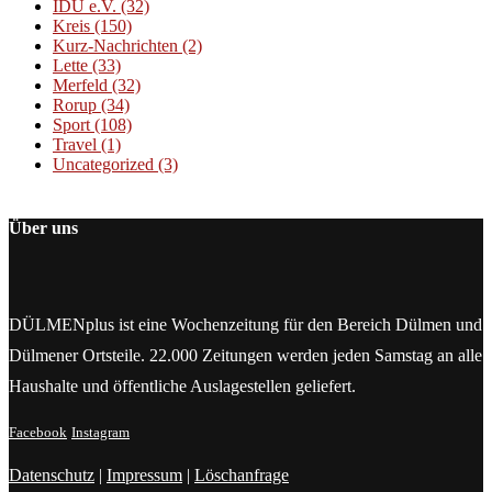
IDU e.V.
(32)
Kreis
(150)
Kurz-Nachrichten
(2)
Lette
(33)
Merfeld
(32)
Rorup
(34)
Sport
(108)
Travel
(1)
Uncategorized
(3)
Über uns
DÜLMENplus ist eine Wochenzeitung für den Bereich Dülmen und
Dülmener Ortsteile. 22.000 Zeitungen werden jeden Samstag an alle
Haushalte und öffentliche Auslagestellen geliefert.
Facebook
Instagram
Datenschutz
|
Impressum
|
Löschanfrage