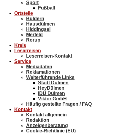
Sport
Fußball
Ortsteile
Buldern
Hausdülmen
Hiddingsel
Merfeld
Rorup
Kreis
Leserreisen
Leserreisen-Kontakt
Service
Mediadaten
Reklamationen
Weiterführende Links
Stadt Dülmen
HeyDülmen
IDU Dülmen
Viktor GmbH
Häufig gestellte Fragen / FAQ
Kontakt
Kontakt allgemein
Redaktion
Anzeigenberatung
Cookie-Richtlinie (EU)