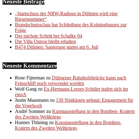
Neueste Beiträge
„Startschuss der NRW-Radtour in Dülmen wird eine
Riesennummer“
Brandschutzschau hat Schließung des Kolpinghauses zur
Folge
Der nächste Schritt bei Schalke 04
Die Villa Ostrop bleibt erhalten
B474 Dülmen: Sanierung startet am 6. Juli
Neueste Kommentare
Rene Fijneman
zu
Dülmener Bahnhofsbrücke kann nach
Feinschliff noch verwendet werden
Wolf Gang
zu
Ex-Hermann-Leeser-Schüler trafen sich im
einsA
Justin Maasmann
zu
130 Nistkästen gebaut: Engagement für
die Vogelwelt
André Sommer
zu
Kunstausstellung in den Bomben- Kratern
des Zweiten Weltkriegs
Hannes Thüning
zu
Kunstausstellung in den Bomben-
Kratern des Zweiten Weltkriegs