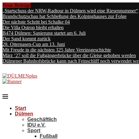
Neue Beiträge
„Startschuss der NRW-Radtour in Dülmen wird eine Riesennummer“
Brandschutzschau hat Schließung des Kolpinghauses zur Folge
Der nächste Schritt bei Schalke 04
Die Villa Ostrop bleibt erhalten
B474 Dülmen: Sanierung startet am 6. Juli
Der Sand kommt zurück
28. Otternasen-Cup am 13. Juni
Mit Freude in die nächsten 325 Jahre Vereinsgeschichte
März ‘27 soll die Fußgängerbrücke über die Gleise gehoben werden
Dülmener Bahnhofsbrücke kann nach Feinschliff noch verwendet we
Start
Dülmen
Geschäftlich
IDU e.V.
Sport
Fußball