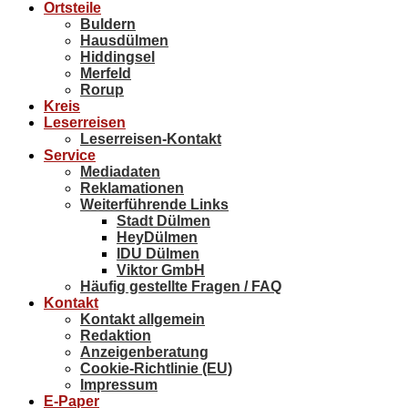
Ortsteile
Buldern
Hausdülmen
Hiddingsel
Merfeld
Rorup
Kreis
Leserreisen
Leserreisen-Kontakt
Service
Mediadaten
Reklamationen
Weiterführende Links
Stadt Dülmen
HeyDülmen
IDU Dülmen
Viktor GmbH
Häufig gestellte Fragen / FAQ
Kontakt
Kontakt allgemein
Redaktion
Anzeigenberatung
Cookie-Richtlinie (EU)
Impressum
E-Paper