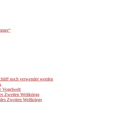
ummer“
hliff noch verwendet werden
A
e Vogelwelt
es Zweiten Weltkriegs
des Zweiten Weltkriegs