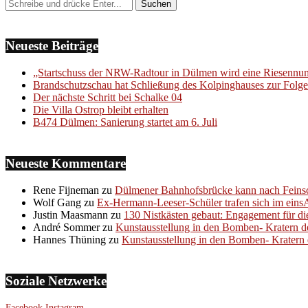
Neueste Beiträge
„Startschuss der NRW-Radtour in Dülmen wird eine Riesenn
Brandschutzschau hat Schließung des Kolpinghauses zur Folge
Der nächste Schritt bei Schalke 04
Die Villa Ostrop bleibt erhalten
B474 Dülmen: Sanierung startet am 6. Juli
Neueste Kommentare
Rene Fijneman
zu
Dülmener Bahnhofsbrücke kann nach Feinsc
Wolf Gang
zu
Ex-Hermann-Leeser-Schüler trafen sich im eins
Justin Maasmann
zu
130 Nistkästen gebaut: Engagement für di
André Sommer
zu
Kunstausstellung in den Bomben- Kratern d
Hannes Thüning
zu
Kunstausstellung in den Bomben- Kratern 
Soziale Netzwerke
Facebook
Instagram