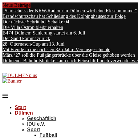
Neue Beiträge
„Startschuss der NRW-Radtour in Dülmen wird eine Riesennummer“
Brandschutzschau hat Schließung des Kolpinghauses zur Folge
Der nächste Schritt bei Schalke 04
Die Villa Ostrop bleibt erhalten
B474 Dülmen: Sanierung startet am 6. Juli
Der Sand kommt zurück
28. Otternasen-Cup am 13. Juni
Mit Freude in die nächsten 325 Jahre Vereinsgeschichte
März ‘27 soll die Fußgängerbrücke über die Gleise gehoben werden
Dülmener Bahnhofsbrücke kann nach Feinschliff noch verwendet we
Start
Dülmen
Geschäftlich
IDU e.V.
Sport
Fußball