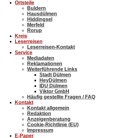
Ortsteile
Buldern
Hausdülmen
Hiddingsel
Merfeld
Rorup
Kreis
Leserreisen
Leserreisen-Kontakt
Service
Mediadaten
Reklamationen
Weiterführende Links
Stadt Dülmen
HeyDülmen
IDU Dülmen
Viktor GmbH
Häufig gestellte Fragen / FAQ
Kontakt
Kontakt allgemein
Redaktion
Anzeigenberatung
Cookie-Richtlinie (EU)
Impressum
E-Paper