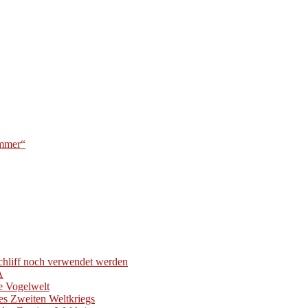
ummer“
hliff noch verwendet werden
A
e Vogelwelt
es Zweiten Weltkriegs