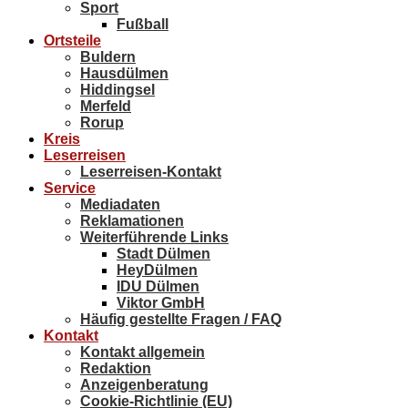
Sport
Fußball
Ortsteile
Buldern
Hausdülmen
Hiddingsel
Merfeld
Rorup
Kreis
Leserreisen
Leserreisen-Kontakt
Service
Mediadaten
Reklamationen
Weiterführende Links
Stadt Dülmen
HeyDülmen
IDU Dülmen
Viktor GmbH
Häufig gestellte Fragen / FAQ
Kontakt
Kontakt allgemein
Redaktion
Anzeigenberatung
Cookie-Richtlinie (EU)