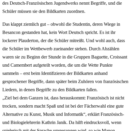
des Deutsch-Französischen Jugendwerks nennt Begriffe, und die
Schüler müssen sie den Bildkarten zuordnen.
Das klappt ziemlich gut – obwohl die Studentin, deren Wiege in
Besancon gestanden hat, kein Wort Deutsch spricht. Es ist ihr
lockerer Plauderton, der die Schüler mitreißt. Und wohl auch, dass
die Schüler im Wettbewerb zueinander stehen. Durch Abzählen
waren sie zu Beginn der Stunde in die Gruppen Baguette, Croissant
und Camembert aufgeteilt worden, die um die Wette Punkte
sammeln – erst beim Identifizieren der Bildkarten anhand
gesprochener Begriffe, dann später beim Zuhören von französischen
Liedern, in denen Begriffe zu den Bildkarten fallen.
„Ziel bei dem Ganzen ist, dass herauskommt: Französisch ist nicht
trocken, sondern macht Spaß und ist bei der Fächerwahl eine gute
Alternative zu Kunst, Musik und Informatik“, erklärt Französisch-
und Biologielehrerin Kathrin Janik. Da hilft eindrucksvoll, wenn
spielerisch mit der Sprache umgegangen wird, so wie Manon