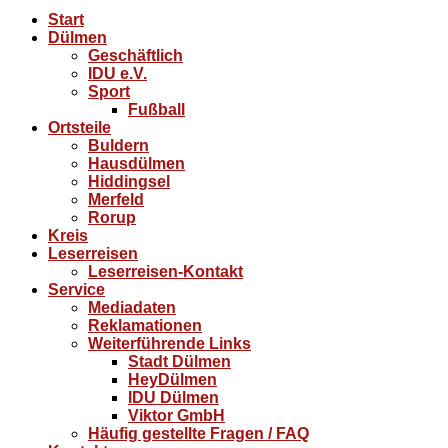
Start
Dülmen
Geschäftlich
IDU e.V.
Sport
Fußball
Ortsteile
Buldern
Hausdülmen
Hiddingsel
Merfeld
Rorup
Kreis
Leserreisen
Leserreisen-Kontakt
Service
Mediadaten
Reklamationen
Weiterführende Links
Stadt Dülmen
HeyDülmen
IDU Dülmen
Viktor GmbH
Häufig gestellte Fragen / FAQ