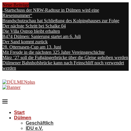
Neue Beiträge
„Startschuss der NRW-Radtour in Dülmen wird eine
Riesennummer“
Brandschutzschau hat Schließung des Kolpinghauses zur Folge
Der nächste Schritt bei Schalke 04
Die Villa Ostrop bleibt erhalten
B474 Dülmen: Sanierung startet am 6. Juli
Der Sand kommt zurück
28. Otternasen-Cup am 13. Juni
Mit Freude in die nächsten 325 Jahre Vereinsgeschichte
März ‘27 soll die Fußgängerbrücke über die Gleise gehoben werden
Dülmener Bahnhofsbrücke kann nach Feinschliff noch verwendet
werden
Start
Dülmen
Geschäftlich
IDU e.V.