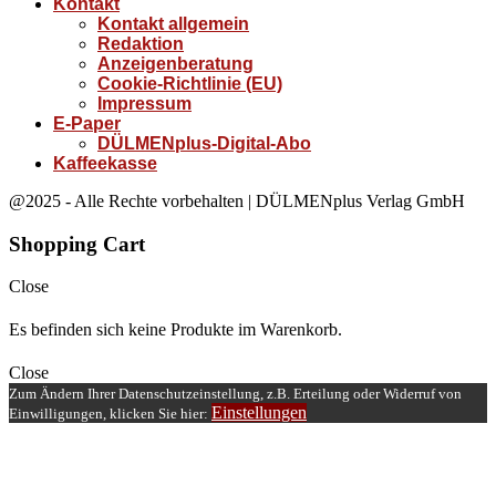
Kontakt
Kontakt allgemein
Redaktion
Anzeigenberatung
Cookie-Richtlinie (EU)
Impressum
E-Paper
DÜLMENplus-Digital-Abo
Kaffeekasse
@2025 - Alle Rechte vorbehalten | DÜLMENplus Verlag GmbH
Shopping Cart
Close
Es befinden sich keine Produkte im Warenkorb.
Close
Zum Ändern Ihrer Datenschutzeinstellung, z.B. Erteilung oder Widerruf von
Einstellungen
Einwilligungen, klicken Sie hier: