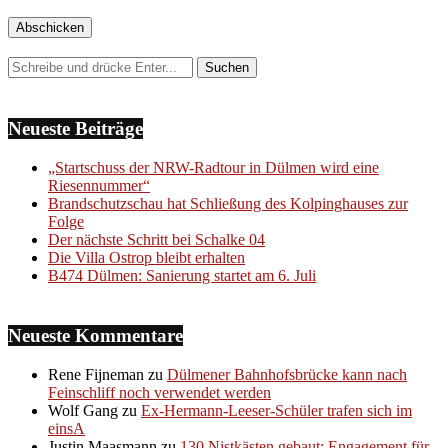
Neueste Beiträge
„Startschuss der NRW-Radtour in Dülmen wird eine
Riesennummer“
Brandschutzschau hat Schließung des Kolpinghauses zur
Folge
Der nächste Schritt bei Schalke 04
Die Villa Ostrop bleibt erhalten
B474 Dülmen: Sanierung startet am 6. Juli
Neueste Kommentare
Rene Fijneman
zu
Dülmener Bahnhofsbrücke kann nach
Feinschliff noch verwendet werden
Wolf Gang
zu
Ex-Hermann-Leeser-Schüler trafen sich im
einsA
Justin Maasmann
zu
130 Nistkästen gebaut: Engagement für