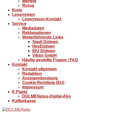
Merfeld
Rorup
Kreis
Leserreisen
Leserreisen-Kontakt
Service
Mediadaten
Reklamationen
Weiterführende Links
Stadt Dülmen
HeyDülmen
IDU Dülmen
Viktor GmbH
Häufig gestellte Fragen / FAQ
Kontakt
Kontakt allgemein
Redaktion
Anzeigenberatung
Cookie-Richtlinie (EU)
Impressum
E-Paper
DÜLMENplus-Digital-Abo
Kaffeekasse