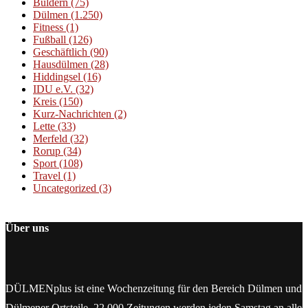
Buldern
(75)
Dülmen
(1.250)
Fitness
(1)
Fußball
(126)
Geschäftlich
(90)
Hausdülmen
(28)
Hiddingsel
(16)
IDU e.V.
(32)
Kreis
(150)
Kurz-Nachrichten
(2)
Lette
(33)
Merfeld
(32)
Rorup
(34)
Sport
(108)
Travel
(1)
Uncategorized
(3)
Über uns
DÜLMENplus ist eine Wochenzeitung für den Bereich Dülmen und
Dülmener Ortsteile. 22.000 Zeitungen werden jeden Samstag an alle