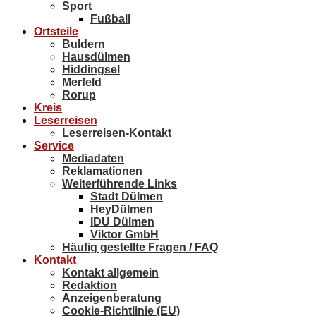
Sport
Fußball
Ortsteile
Buldern
Hausdülmen
Hiddingsel
Merfeld
Rorup
Kreis
Leserreisen
Leserreisen-Kontakt
Service
Mediadaten
Reklamationen
Weiterführende Links
Stadt Dülmen
HeyDülmen
IDU Dülmen
Viktor GmbH
Häufig gestellte Fragen / FAQ
Kontakt
Kontakt allgemein
Redaktion
Anzeigenberatung
Cookie-Richtlinie (EU)