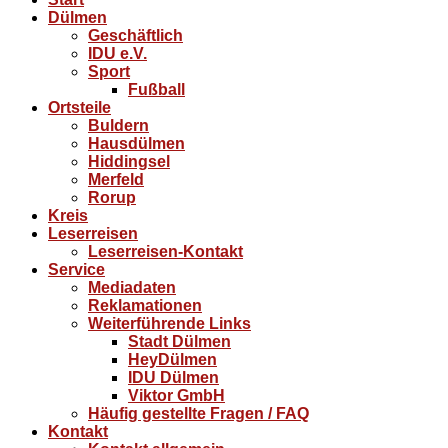
Dülmen
Geschäftlich
IDU e.V.
Sport
Fußball
Ortsteile
Buldern
Hausdülmen
Hiddingsel
Merfeld
Rorup
Kreis
Leserreisen
Leserreisen-Kontakt
Service
Mediadaten
Reklamationen
Weiterführende Links
Stadt Dülmen
HeyDülmen
IDU Dülmen
Viktor GmbH
Häufig gestellte Fragen / FAQ
Kontakt