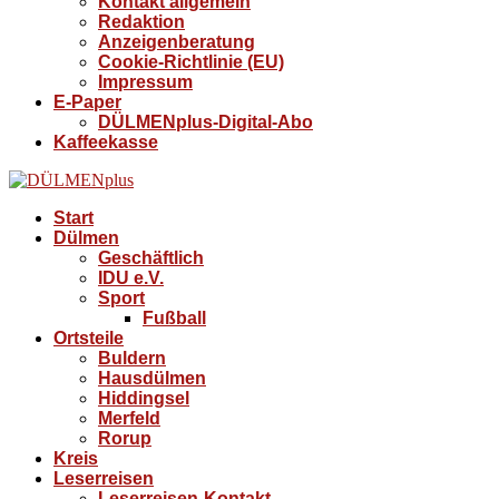
Kontakt allgemein
Redaktion
Anzeigenberatung
Cookie-Richtlinie (EU)
Impressum
E-Paper
DÜLMENplus-Digital-Abo
Kaffeekasse
Start
Dülmen
Geschäftlich
IDU e.V.
Sport
Fußball
Ortsteile
Buldern
Hausdülmen
Hiddingsel
Merfeld
Rorup
Kreis
Leserreisen
Leserreisen-Kontakt