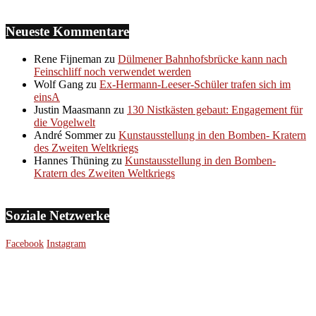
Neueste Kommentare
Rene Fijneman
zu
Dülmener Bahnhofsbrücke kann nach
Feinschliff noch verwendet werden
Wolf Gang
zu
Ex-Hermann-Leeser-Schüler trafen sich im
einsA
Justin Maasmann
zu
130 Nistkästen gebaut: Engagement für
die Vogelwelt
André Sommer
zu
Kunstausstellung in den Bomben- Kratern
des Zweiten Weltkriegs
Hannes Thüning
zu
Kunstausstellung in den Bomben-
Kratern des Zweiten Weltkriegs
Soziale Netzwerke
Facebook
Instagram