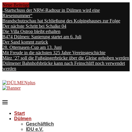
Neue Beiträge
„Startschuss der NRW-Radtour in Dülmen wird eine
Riesennummer“
Brandschutzschau hat Schließung des Kolpinghauses zur Folge
Der nächste Schritt bei Schalke 04
Die Villa Ostrop bleibt erhalten
B474 Dülmen: Sanierung startet am 6. Juli
Der Sand kommt zurück
28. Otternasen-Cup am 13. Juni
Mit Freude in die nächsten 325 Jahre Vereinsgeschichte
März ‘27 soll die Fußgängerbrücke über die Gleise gehoben werden
Dülmener Bahnhofsbrücke kann nach Feinschliff noch verwendet
werden
Start
Dülmen
Geschäftlich
IDU e.V.