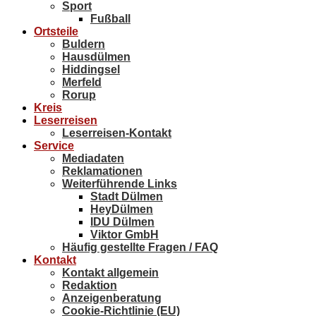
Sport
Fußball
Ortsteile
Buldern
Hausdülmen
Hiddingsel
Merfeld
Rorup
Kreis
Leserreisen
Leserreisen-Kontakt
Service
Mediadaten
Reklamationen
Weiterführende Links
Stadt Dülmen
HeyDülmen
IDU Dülmen
Viktor GmbH
Häufig gestellte Fragen / FAQ
Kontakt
Kontakt allgemein
Redaktion
Anzeigenberatung
Cookie-Richtlinie (EU)