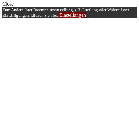
Close
Zum Ändern Ihrer Datenschutzeinstellung, z.B. Erteilung oder Widerruf von
Einstellungen
Einwilligungen, klicken Sie hier: