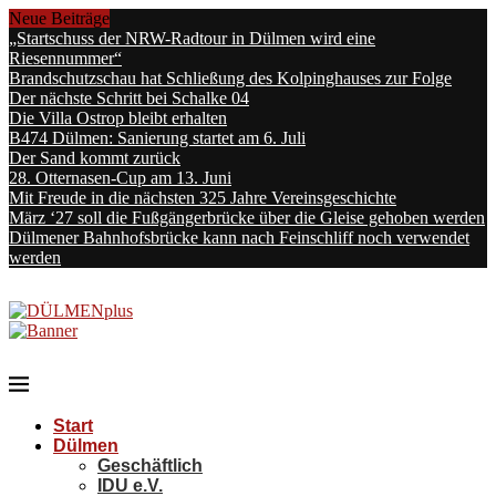
Neue Beiträge
„Startschuss der NRW-Radtour in Dülmen wird eine
Riesennummer“
Brandschutzschau hat Schließung des Kolpinghauses zur Folge
Der nächste Schritt bei Schalke 04
Die Villa Ostrop bleibt erhalten
B474 Dülmen: Sanierung startet am 6. Juli
Der Sand kommt zurück
28. Otternasen-Cup am 13. Juni
Mit Freude in die nächsten 325 Jahre Vereinsgeschichte
März ‘27 soll die Fußgängerbrücke über die Gleise gehoben werden
Dülmener Bahnhofsbrücke kann nach Feinschliff noch verwendet
werden
Start
Dülmen
Geschäftlich
IDU e.V.