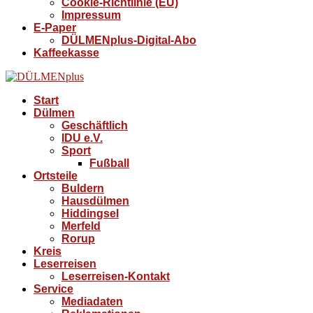
Cookie-Richtlinie (EU)
Impressum
E-Paper
DÜLMENplus-Digital-Abo
Kaffeekasse
Start
Dülmen
Geschäftlich
IDU e.V.
Sport
Fußball
Ortsteile
Buldern
Hausdülmen
Hiddingsel
Merfeld
Rorup
Kreis
Leserreisen
Leserreisen-Kontakt
Service
Mediadaten