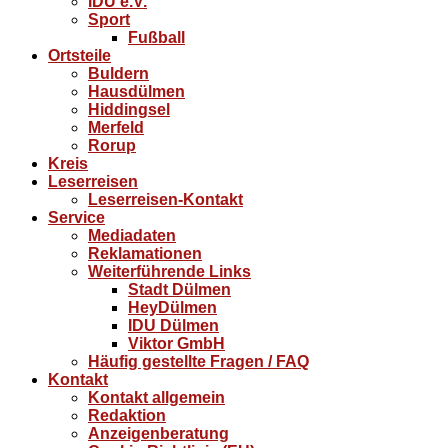
IDU e.V.
Sport
Fußball
Ortsteile
Buldern
Hausdülmen
Hiddingsel
Merfeld
Rorup
Kreis
Leserreisen
Leserreisen-Kontakt
Service
Mediadaten
Reklamationen
Weiterführende Links
Stadt Dülmen
HeyDülmen
IDU Dülmen
Viktor GmbH
Häufig gestellte Fragen / FAQ
Kontakt
Kontakt allgemein
Redaktion
Anzeigenberatung