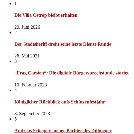
1
Die Villa Ostrop bleibt erhalten
20. Juni 2026
2
Der Stadtsheriff dreht seine letzte Dienst-Runde
26. Mai 2021
3
„Frag Carsten“: Die digitale Bürgersprechstunde startet
10. Februar 2023
4
Königlicher Rückblick aufs Schützenfestjahr
8. September 2023
5
Andreas Scheipers neuer Pächter des Dülmener