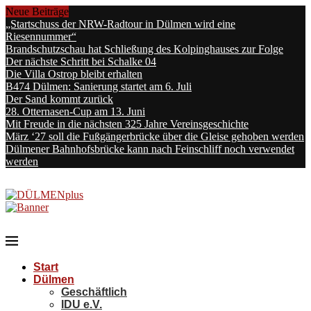
Neue Beiträge
„Startschuss der NRW-Radtour in Dülmen wird eine
Riesennummer“
Brandschutzschau hat Schließung des Kolpinghauses zur Folge
Der nächste Schritt bei Schalke 04
Die Villa Ostrop bleibt erhalten
B474 Dülmen: Sanierung startet am 6. Juli
Der Sand kommt zurück
28. Otternasen-Cup am 13. Juni
Mit Freude in die nächsten 325 Jahre Vereinsgeschichte
März ‘27 soll die Fußgängerbrücke über die Gleise gehoben werden
Dülmener Bahnhofsbrücke kann nach Feinschliff noch verwendet
werden
Start
Dülmen
Geschäftlich
IDU e.V.