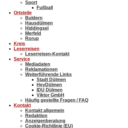
Sport
Fußball
Ortsteile
Buldern
Hausdülmen
Hiddingsel
Merfeld
Rorup
Kreis
Leserreisen
Leserreisen-Kontakt
Service
Mediadaten
Reklamationen
Weiterführende Links
Stadt Dülmen
HeyDülmen
IDU Dülmen
Viktor GmbH
Häufig gestellte Fragen / FAQ
Kontakt
Kontakt allgemein
Redaktion
Anzeigenberatung
Cookie-Richtlinie (EU)