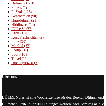
Dülmen
(1.250)
Fitness
(1)
Fußball
(126)
Geschäftlich
(90)
Hausdülmen
(28)
Hiddingsel
(16)
IDU e.V.
(32)
Kreis
(150)
Kurz-Nachrichten
(2)
Lette
(33)
Merfeld
(32)
Rorup
(34)
Sport
(108)
Travel
(1)
Uncategorized
(3)
Über uns
DÜLMENplus ist eine Wochenzeitung für den Bereich Dülmen und
Dülmener Ortsteile. 22.000 Zeitungen werden jeden Samstag an alle