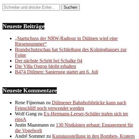
Neueste Beiträge
„Startschuss der NRW-Radtour in Dülmen wird eine
Riesennummer“
Brandschutzschau hat Schließung des Kolpinghauses zur
Folge
Der nächste Schritt bei Schalke 04
Die Villa Ostrop bleibt erhalten
B474 Dülmen: Sanierung startet am 6. Juli
Neueste Kommentare
Rene Fijneman
zu
Dülmener Bahnhofsbrücke kann nach
Feinschliff noch verwendet werden
Wolf Gang
zu
Ex-Hermann-Leeser-Schüler trafen sich im
einsA
Justin Maasmann
zu
130 Nistkästen gebaut: Engagement für
die Vogelwelt
André Sommer
zu
Kunstausstellung in den Bomben- Kratern