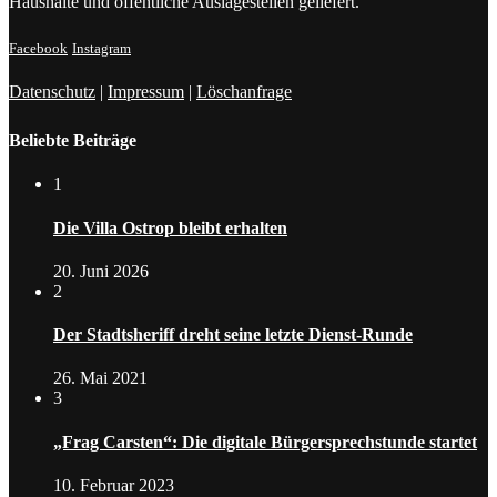
Haushalte und öffentliche Auslagestellen geliefert.
Facebook
Instagram
Datenschutz
|
Impressum
|
Löschanfrage
Beliebte Beiträge
1
Die Villa Ostrop bleibt erhalten
20. Juni 2026
2
Der Stadtsheriff dreht seine letzte Dienst-Runde
26. Mai 2021
3
„Frag Carsten“: Die digitale Bürgersprechstunde startet
10. Februar 2023