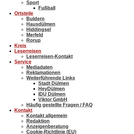
Sport
Fußball
Ortsteile
Buldern
Hausdülmen
Hiddingsel
Merfeld
Rorup
Kreis
Leserreisen
Leserreisen-Kontakt
Service
Mediadaten
Reklamationen
Weiterführende Links
Stadt Dülmen
HeyDülmen
IDU Dülmen
Viktor GmbH
Häufig gestellte Fragen / FAQ
Kontakt
Kontakt allgemein
Redaktion
Anzeigenberatung
Cookie-Richtlinie (EU)