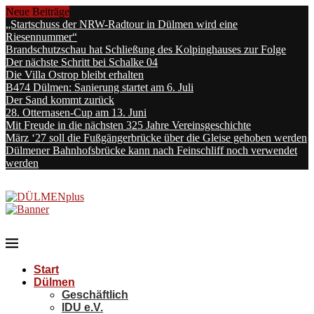
Neue Beiträge
„Startschuss der NRW-Radtour in Dülmen wird eine
Riesennummer“
Brandschutzschau hat Schließung des Kolpinghauses zur Folge
Der nächste Schritt bei Schalke 04
Die Villa Ostrop bleibt erhalten
B474 Dülmen: Sanierung startet am 6. Juli
Der Sand kommt zurück
28. Otternasen-Cup am 13. Juni
Mit Freude in die nächsten 325 Jahre Vereinsgeschichte
März ‘27 soll die Fußgängerbrücke über die Gleise gehoben werden
Dülmener Bahnhofsbrücke kann nach Feinschliff noch verwendet
werden
Start
Dülmen
Geschäftlich
IDU e.V.