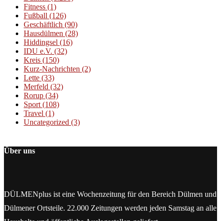
Fitness
(1)
Fußball
(126)
Geschäftlich
(90)
Hausdülmen
(28)
Hiddingsel
(16)
IDU e.V.
(32)
Kreis
(150)
Kurz-Nachrichten
(2)
Lette
(33)
Merfeld
(32)
Rorup
(34)
Sport
(108)
Travel
(1)
Uncategorized
(3)
Über uns
DÜLMENplus ist eine Wochenzeitung für den Bereich Dülmen und
Dülmener Ortsteile. 22.000 Zeitungen werden jeden Samstag an alle