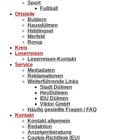
Sport
Fußball
Ortsteile
Buldern
Hausdülmen
Hiddingsel
Merfeld
Rorup
Kreis
Leserreisen
Leserreisen-Kontakt
Service
Mediadaten
Reklamationen
Weiterführende Links
Stadt Dülmen
HeyDülmen
IDU Dülmen
Viktor GmbH
Häufig gestellte Fragen / FAQ
Kontakt
Kontakt allgemein
Redaktion
Anzeigenberatung
Cookie-Richtlinie (EU)