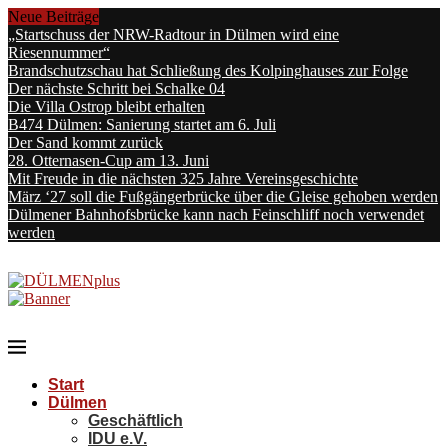
Neue Beiträge
„Startschuss der NRW-Radtour in Dülmen wird eine
Riesennummer“
Brandschutzschau hat Schließung des Kolpinghauses zur Folge
Der nächste Schritt bei Schalke 04
Die Villa Ostrop bleibt erhalten
B474 Dülmen: Sanierung startet am 6. Juli
Der Sand kommt zurück
28. Otternasen-Cup am 13. Juni
Mit Freude in die nächsten 325 Jahre Vereinsgeschichte
März ‘27 soll die Fußgängerbrücke über die Gleise gehoben werden
Dülmener Bahnhofsbrücke kann nach Feinschliff noch verwendet
werden
Start
Dülmen
Geschäftlich
IDU e.V.