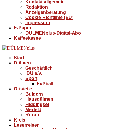
Kontakt allgemein
Redaktion
Anzeigenberatung
Cookie-Richtlinie (EU)
Impressum
E-Paper
DÜLMENplus-Digital-Abo
Kaffeekasse
Start
Dülmen
Geschäftlich
IDU e.V.
Sport
Fußball
Ortsteile
Buldern
Hausdülmen
Hiddingsel
Merfeld
Rorup
Kreis
Leserreisen