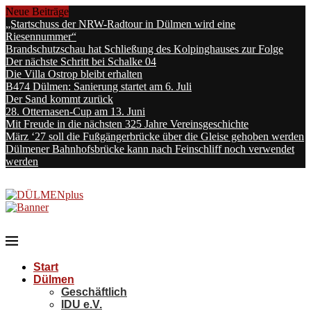
Neue Beiträge
„Startschuss der NRW-Radtour in Dülmen wird eine
Riesennummer“
Brandschutzschau hat Schließung des Kolpinghauses zur Folge
Der nächste Schritt bei Schalke 04
Die Villa Ostrop bleibt erhalten
B474 Dülmen: Sanierung startet am 6. Juli
Der Sand kommt zurück
28. Otternasen-Cup am 13. Juni
Mit Freude in die nächsten 325 Jahre Vereinsgeschichte
März ‘27 soll die Fußgängerbrücke über die Gleise gehoben werden
Dülmener Bahnhofsbrücke kann nach Feinschliff noch verwendet
werden
Start
Dülmen
Geschäftlich
IDU e.V.