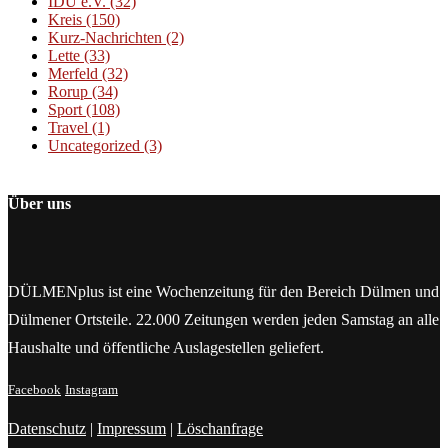
IDU e.V.
(32)
Kreis
(150)
Kurz-Nachrichten
(2)
Lette
(33)
Merfeld
(32)
Rorup
(34)
Sport
(108)
Travel
(1)
Uncategorized
(3)
Über uns
DÜLMENplus ist eine Wochenzeitung für den Bereich Dülmen und
Dülmener Ortsteile. 22.000 Zeitungen werden jeden Samstag an alle
Haushalte und öffentliche Auslagestellen geliefert.
Facebook
Instagram
Datenschutz
|
Impressum
|
Löschanfrage