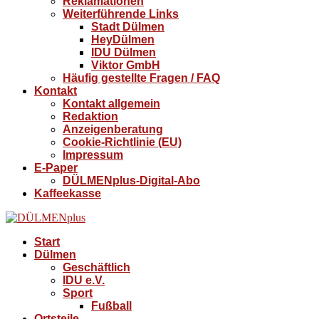
Reklamationen
Weiterführende Links
Stadt Dülmen
HeyDülmen
IDU Dülmen
Viktor GmbH
Häufig gestellte Fragen / FAQ
Kontakt
Kontakt allgemein
Redaktion
Anzeigenberatung
Cookie-Richtlinie (EU)
Impressum
E-Paper
DÜLMENplus-Digital-Abo
Kaffeekasse
Start
Dülmen
Geschäftlich
IDU e.V.
Sport
Fußball
Ortsteile