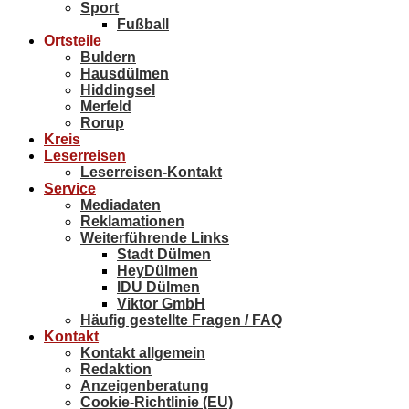
Sport
Fußball
Ortsteile
Buldern
Hausdülmen
Hiddingsel
Merfeld
Rorup
Kreis
Leserreisen
Leserreisen-Kontakt
Service
Mediadaten
Reklamationen
Weiterführende Links
Stadt Dülmen
HeyDülmen
IDU Dülmen
Viktor GmbH
Häufig gestellte Fragen / FAQ
Kontakt
Kontakt allgemein
Redaktion
Anzeigenberatung
Cookie-Richtlinie (EU)