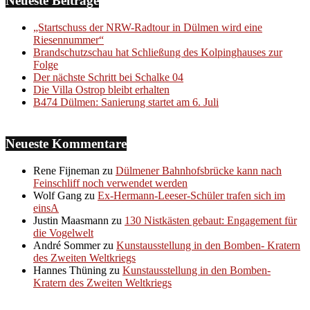
Neueste Beiträge
„Startschuss der NRW-Radtour in Dülmen wird eine
Riesennummer“
Brandschutzschau hat Schließung des Kolpinghauses zur
Folge
Der nächste Schritt bei Schalke 04
Die Villa Ostrop bleibt erhalten
B474 Dülmen: Sanierung startet am 6. Juli
Neueste Kommentare
Rene Fijneman
zu
Dülmener Bahnhofsbrücke kann nach
Feinschliff noch verwendet werden
Wolf Gang
zu
Ex-Hermann-Leeser-Schüler trafen sich im
einsA
Justin Maasmann
zu
130 Nistkästen gebaut: Engagement für
die Vogelwelt
André Sommer
zu
Kunstausstellung in den Bomben- Kratern
des Zweiten Weltkriegs
Hannes Thüning
zu
Kunstausstellung in den Bomben-
Kratern des Zweiten Weltkriegs