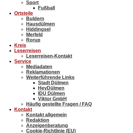
Sport
Fußball
Ortsteile
Buldern
Hausdülmen
Hiddingsel
Merfeld
Rorup
Kreis
Leserreisen
Leserreisen-Kontakt
Service
Mediadaten
Reklamationen
Weiterführende Links
Stadt Dülmen
HeyDülmen
IDU Dülmen
Viktor GmbH
Häufig gestellte Fragen / FAQ
Kontakt
Kontakt allgemein
Redaktion
Anzeigenberatung
Cookie-Richtlinie (EU)