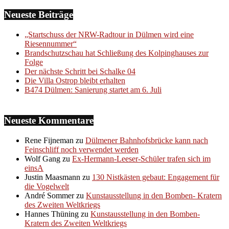
Neueste Beiträge
„Startschuss der NRW-Radtour in Dülmen wird eine
Riesennummer“
Brandschutzschau hat Schließung des Kolpinghauses zur
Folge
Der nächste Schritt bei Schalke 04
Die Villa Ostrop bleibt erhalten
B474 Dülmen: Sanierung startet am 6. Juli
Neueste Kommentare
Rene Fijneman
zu
Dülmener Bahnhofsbrücke kann nach
Feinschliff noch verwendet werden
Wolf Gang
zu
Ex-Hermann-Leeser-Schüler trafen sich im
einsA
Justin Maasmann
zu
130 Nistkästen gebaut: Engagement für
die Vogelwelt
André Sommer
zu
Kunstausstellung in den Bomben- Kratern
des Zweiten Weltkriegs
Hannes Thüning
zu
Kunstausstellung in den Bomben-
Kratern des Zweiten Weltkriegs