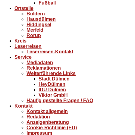
Fußball
Ortsteile
Buldern
Hausdülmen
Hiddingsel
Merfeld
Rorup
Kreis
Leserreisen
Leserreisen-Kontakt
Service
Mediadaten
Reklamationen
Weiterführende Links
Stadt Dülmen
HeyDülmen
IDU Dülmen
Viktor GmbH
Häufig gestellte Fragen / FAQ
Kontakt
Kontakt allgemein
Redaktion
Anzeigenberatung
Cookie-Richtlinie (EU)
Impressum