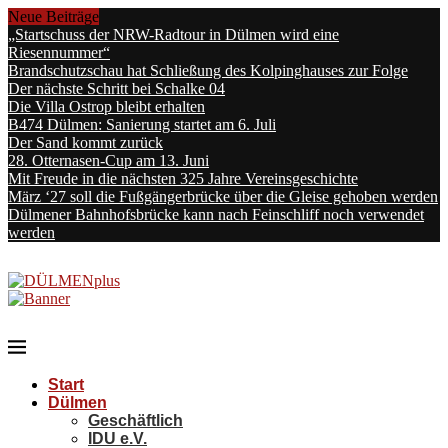
Neue Beiträge
„Startschuss der NRW-Radtour in Dülmen wird eine
Riesennummer“
Brandschutzschau hat Schließung des Kolpinghauses zur Folge
Der nächste Schritt bei Schalke 04
Die Villa Ostrop bleibt erhalten
B474 Dülmen: Sanierung startet am 6. Juli
Der Sand kommt zurück
28. Otternasen-Cup am 13. Juni
Mit Freude in die nächsten 325 Jahre Vereinsgeschichte
März ‘27 soll die Fußgängerbrücke über die Gleise gehoben werden
Dülmener Bahnhofsbrücke kann nach Feinschliff noch verwendet
werden
Start
Dülmen
Geschäftlich
IDU e.V.