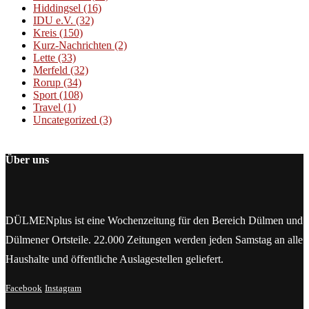
Hiddingsel
(16)
IDU e.V.
(32)
Kreis
(150)
Kurz-Nachrichten
(2)
Lette
(33)
Merfeld
(32)
Rorup
(34)
Sport
(108)
Travel
(1)
Uncategorized
(3)
Über uns
DÜLMENplus ist eine Wochenzeitung für den Bereich Dülmen und
Dülmener Ortsteile. 22.000 Zeitungen werden jeden Samstag an alle
Haushalte und öffentliche Auslagestellen geliefert.
Facebook
Instagram