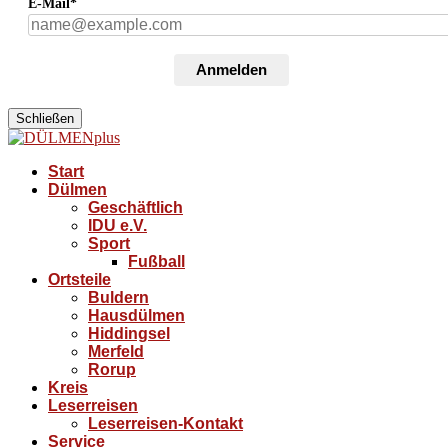
E-Mail*
Anmelden
Schließen
Start
Dülmen
Geschäftlich
IDU e.V.
Sport
Fußball
Ortsteile
Buldern
Hausdülmen
Hiddingsel
Merfeld
Rorup
Kreis
Leserreisen
Leserreisen-Kontakt
Service