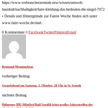
https://www.verbraucherzentrale.nrw/wissen/umwelt-
haushalt/nachhaltigkeit/faire-kleidung-das-bedeuten-die-siegel-7072
• Details und Hintergründe zur Fairen Woche finden sich unter
www.faire-woche.de/start.
0 Kommentare
0
Facebook
Twitter
Pinterest
Email
Reimund Menninghaus
vorheriger Beitrag
Gospelabend am Samstag, 1. Oktober, 20 Uhr in St. Joseph
nächster Beitrag
Dülmener IDU-Mitglied Ralf Swetlik leitet großes Jahrestreffen der