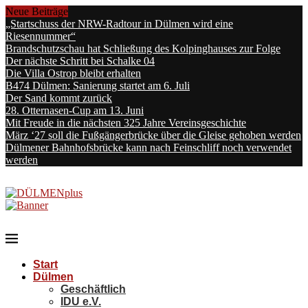
Neue Beiträge
„Startschuss der NRW-Radtour in Dülmen wird eine
Riesennummer“
Brandschutzschau hat Schließung des Kolpinghauses zur Folge
Der nächste Schritt bei Schalke 04
Die Villa Ostrop bleibt erhalten
B474 Dülmen: Sanierung startet am 6. Juli
Der Sand kommt zurück
28. Otternasen-Cup am 13. Juni
Mit Freude in die nächsten 325 Jahre Vereinsgeschichte
März ‘27 soll die Fußgängerbrücke über die Gleise gehoben werden
Dülmener Bahnhofsbrücke kann nach Feinschliff noch verwendet
werden
Start
Dülmen
Geschäftlich
IDU e.V.