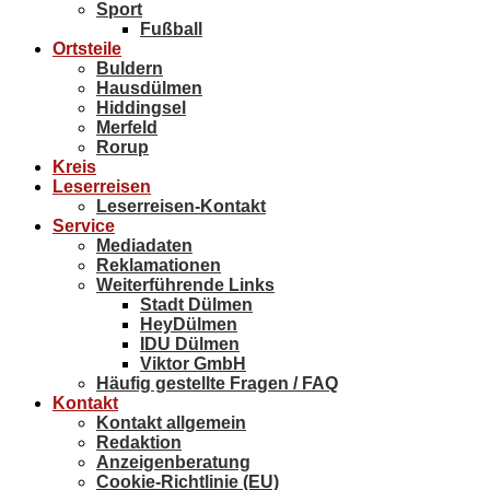
Sport
Fußball
Ortsteile
Buldern
Hausdülmen
Hiddingsel
Merfeld
Rorup
Kreis
Leserreisen
Leserreisen-Kontakt
Service
Mediadaten
Reklamationen
Weiterführende Links
Stadt Dülmen
HeyDülmen
IDU Dülmen
Viktor GmbH
Häufig gestellte Fragen / FAQ
Kontakt
Kontakt allgemein
Redaktion
Anzeigenberatung
Cookie-Richtlinie (EU)