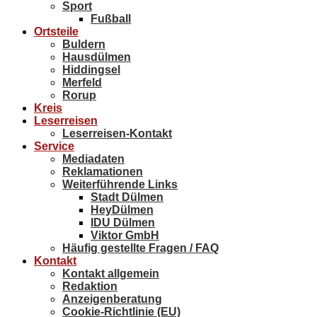
Sport
Fußball
Ortsteile
Buldern
Hausdülmen
Hiddingsel
Merfeld
Rorup
Kreis
Leserreisen
Leserreisen-Kontakt
Service
Mediadaten
Reklamationen
Weiterführende Links
Stadt Dülmen
HeyDülmen
IDU Dülmen
Viktor GmbH
Häufig gestellte Fragen / FAQ
Kontakt
Kontakt allgemein
Redaktion
Anzeigenberatung
Cookie-Richtlinie (EU)