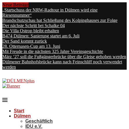
Neue Beiträge
„Startschuss der NRW-Radtour in Dülmen wird eine
Riesennummer“
Brandschutzschau hat Schließung des Kolpinghauses zur Folge
Der nächste Schritt bei Schalke 04
Die Villa Ostrop bleibt erhalten
B474 Dülmen: Sanierung startet am 6. Juli
Der Sand kommt zurück
28. Otternasen-Cup am 13. Juni
Mit Freude in die nächsten 325 Jahre Vereinsgeschichte
März ‘27 soll die Fußgängerbrücke über die Gleise gehoben werden
Dülmener Bahnhofsbrücke kann nach Feinschliff noch verwendet
werden
Start
Dülmen
Geschäftlich
IDU e.V.