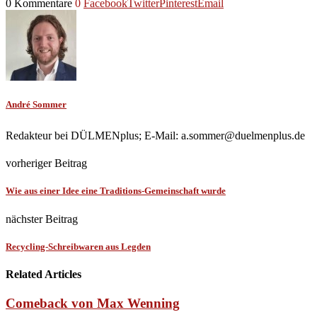
0 Kommentare
0
Facebook
Twitter
Pinterest
Email
André Sommer
Redakteur bei DÜLMENplus; E-Mail: a.sommer@duelmenplus.de
vorheriger Beitrag
Wie aus einer Idee eine Traditions-Gemeinschaft wurde
nächster Beitrag
Recycling-Schreibwaren aus Legden
Related Articles
Comeback von Max Wenning