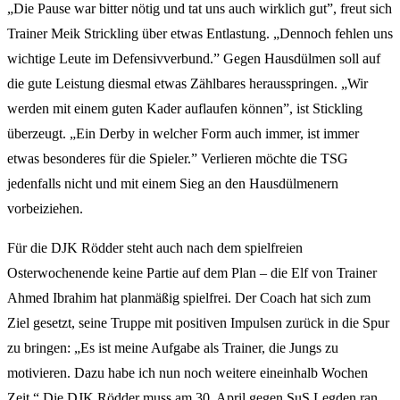
„Die Pause war bitter nötig und tat uns auch wirklich gut”, freut sich
Trainer Meik Strickling über etwas Entlastung. „Dennoch fehlen uns
wichtige Leute im Defensivverbund.” Gegen Hausdülmen soll auf
die gute Leistung diesmal etwas Zählbares herausspringen. „Wir
werden mit einem guten Kader auflaufen können”, ist Stickling
überzeugt. „Ein Derby in welcher Form auch immer, ist immer
etwas besonderes für die Spieler.” Verlieren möchte die TSG
jedenfalls nicht und mit einem Sieg an den Hausdülmenern
vorbeiziehen.
Für die DJK Rödder steht auch nach dem spielfreien
Osterwochenende keine Partie auf dem Plan – die Elf von Trainer
Ahmed Ibrahim hat planmäßig spielfrei. Der Coach hat sich zum
Ziel gesetzt, seine Truppe mit positiven Impulsen zurück in die Spur
zu bringen: „Es ist meine Aufgabe als Trainer, die Jungs zu
motivieren. Dazu habe ich nun noch weitere eineinhalb Wochen
Zeit.“ Die DJK Rödder muss am 30. April gegen SuS Legden ran,