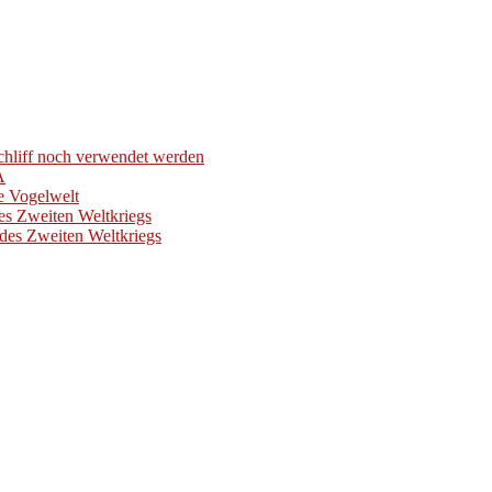
hliff noch verwendet werden
A
e Vogelwelt
es Zweiten Weltkriegs
des Zweiten Weltkriegs