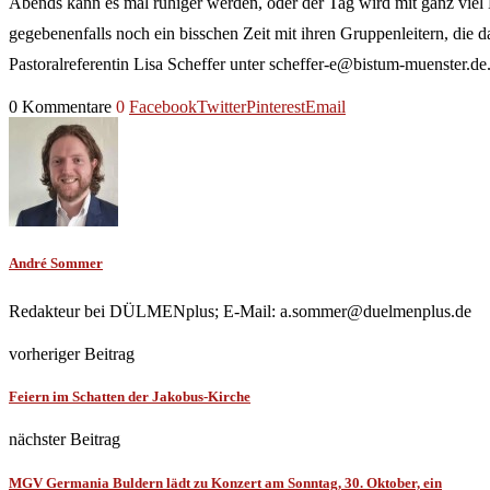
Abends kann es mal ruhiger werden, oder der Tag wird mit ganz vie
gegebenenfalls noch ein bisschen Zeit mit ihren Gruppenleitern, die 
Pastoralreferentin Lisa Scheffer unter scheffer-e@bistum-muenster.de
0 Kommentare
0
Facebook
Twitter
Pinterest
Email
André Sommer
Redakteur bei DÜLMENplus; E-Mail: a.sommer@duelmenplus.de
vorheriger Beitrag
Feiern im Schatten der Jakobus-Kirche
nächster Beitrag
MGV Germania Buldern lädt zu Konzert am Sonntag, 30. Oktober, ein