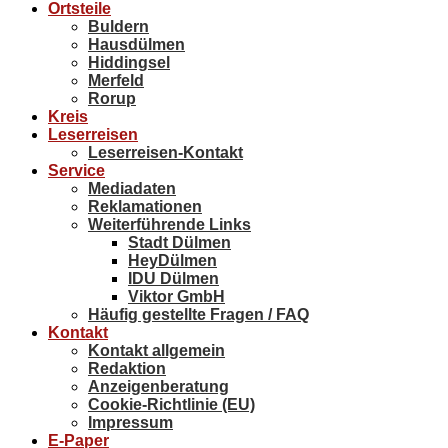
Ortsteile
Buldern
Hausdülmen
Hiddingsel
Merfeld
Rorup
Kreis
Leserreisen
Leserreisen-Kontakt
Service
Mediadaten
Reklamationen
Weiterführende Links
Stadt Dülmen
HeyDülmen
IDU Dülmen
Viktor GmbH
Häufig gestellte Fragen / FAQ
Kontakt
Kontakt allgemein
Redaktion
Anzeigenberatung
Cookie-Richtlinie (EU)
Impressum
E-Paper