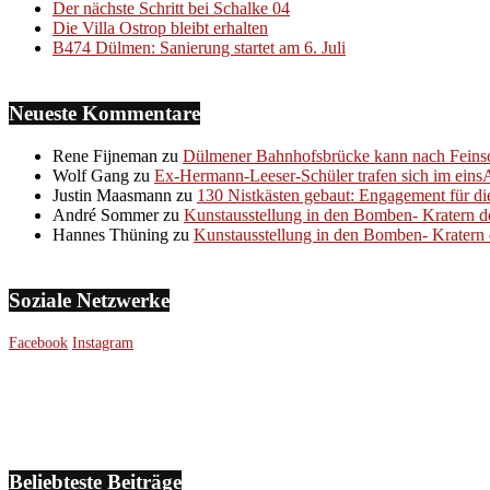
Der nächste Schritt bei Schalke 04
Die Villa Ostrop bleibt erhalten
B474 Dülmen: Sanierung startet am 6. Juli
Neueste Kommentare
Rene Fijneman
zu
Dülmener Bahnhofsbrücke kann nach Feinsc
Wolf Gang
zu
Ex-Hermann-Leeser-Schüler trafen sich im eins
Justin Maasmann
zu
130 Nistkästen gebaut: Engagement für di
André Sommer
zu
Kunstausstellung in den Bomben- Kratern d
Hannes Thüning
zu
Kunstausstellung in den Bomben- Kratern 
Soziale Netzwerke
Facebook
Instagram
Beliebteste Beiträge