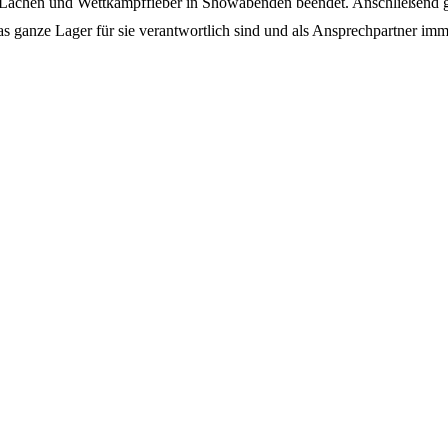
l Lachen und Wettkampffieber in Showabenden beendet. Anschließend g
das ganze Lager für sie verantwortlich sind und als Ansprechpartner i
.