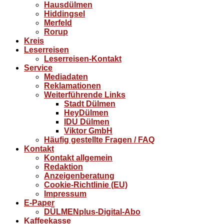
Hausdülmen
Hiddingsel
Merfeld
Rorup
Kreis
Leserreisen
Leserreisen-Kontakt
Service
Mediadaten
Reklamationen
Weiterführende Links
Stadt Dülmen
HeyDülmen
IDU Dülmen
Viktor GmbH
Häufig gestellte Fragen / FAQ
Kontakt
Kontakt allgemein
Redaktion
Anzeigenberatung
Cookie-Richtlinie (EU)
Impressum
E-Paper
DÜLMENplus-Digital-Abo
Kaffeekasse