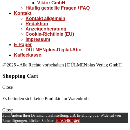
Viktor GmbH
Häufig gestellte Fragen / FAQ
Kontakt
Kontakt allgemein
Redaktion
Anzeigenberatung
Cookie-Richtlinie (EU)
Impressum
E-Paper
DÜLMENplus-Digital-Abo
Kaffeekasse
@2025 - Alle Rechte vorbehalten | DÜLMENplus Verlag GmbH
Shopping Cart
Close
Es befinden sich keine Produkte im Warenkorb.
Close
Zum Ändern Ihrer Datenschutzeinstellung, z.B. Erteilung oder Widerruf von
Einstellungen
Einwilligungen, klicken Sie hier: