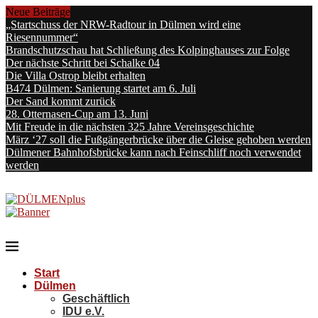
Neue Beiträge
„Startschuss der NRW-Radtour in Dülmen wird eine
Riesennummer“
Brandschutzschau hat Schließung des Kolpinghauses zur Folge
Der nächste Schritt bei Schalke 04
Die Villa Ostrop bleibt erhalten
B474 Dülmen: Sanierung startet am 6. Juli
Der Sand kommt zurück
28. Otternasen-Cup am 13. Juni
Mit Freude in die nächsten 325 Jahre Vereinsgeschichte
März ‘27 soll die Fußgängerbrücke über die Gleise gehoben werden
Dülmener Bahnhofsbrücke kann nach Feinschliff noch verwendet
werden
Start
Dülmen
Geschäftlich
IDU e.V.