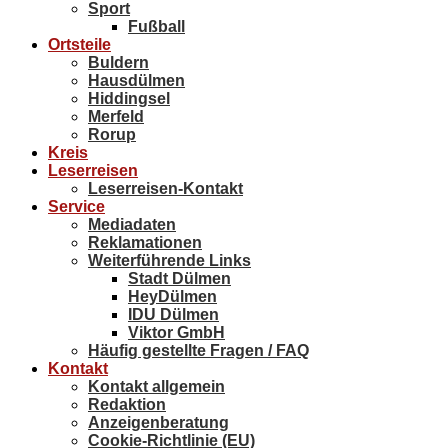
Sport
Fußball
Ortsteile
Buldern
Hausdülmen
Hiddingsel
Merfeld
Rorup
Kreis
Leserreisen
Leserreisen-Kontakt
Service
Mediadaten
Reklamationen
Weiterführende Links
Stadt Dülmen
HeyDülmen
IDU Dülmen
Viktor GmbH
Häufig gestellte Fragen / FAQ
Kontakt
Kontakt allgemein
Redaktion
Anzeigenberatung
Cookie-Richtlinie (EU)