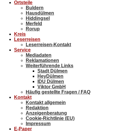
Ortsteile
Buldern
Hausdülmen
Hiddingsel
Merfeld
Rorup
Kreis
Leserreisen
Leserreisen-Kontakt
Service
Mediadaten
Reklamationen
Weiterführende Links
Stadt Dülmen
HeyDülmen
IDU Dülmen
Viktor GmbH
Häufig gestellte Fragen / FAQ
Kontakt
Kontakt allgemein
Redaktion
Anzeigenberatung
Cookie-Richtlinie (EU)
Impressum
E-Paper