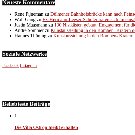
Neueste Kommentare
Rene Fijneman
zu
Dülmener Bahnhofsbrücke kann nach Feinsc
Wolf Gang
zu
Ex-Hermann-Leeser-Schüler trafen sich im eins
Justin Maasmann
zu
130 Nistkästen gebaut: Engagement für di
André Sommer
zu
Kunstausstellung in den Bomben- Kratern d
Hannes Thüning
zu
Kunstausstellung in den Bomben- Kratern 
Soziale Netzwerke
Facebook
Instagram
Beliebteste Beiträge
1
Die Villa Ostrop bleibt erhalten