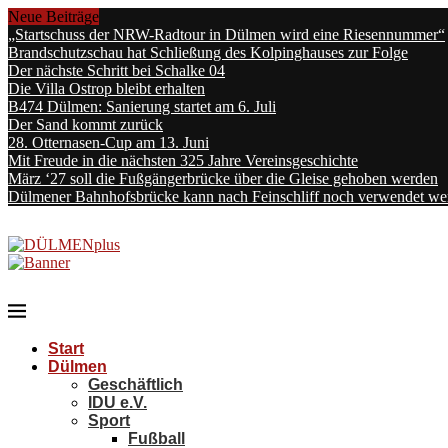
Neue Beiträge
„Startschuss der NRW-Radtour in Dülmen wird eine Riesennummer“
Brandschutzschau hat Schließung des Kolpinghauses zur Folge
Der nächste Schritt bei Schalke 04
Die Villa Ostrop bleibt erhalten
B474 Dülmen: Sanierung startet am 6. Juli
Der Sand kommt zurück
28. Otternasen-Cup am 13. Juni
Mit Freude in die nächsten 325 Jahre Vereinsgeschichte
März ‘27 soll die Fußgängerbrücke über die Gleise gehoben werden
Dülmener Bahnhofsbrücke kann nach Feinschliff noch verwendet we
Start
Dülmen
Geschäftlich
IDU e.V.
Sport
Fußball