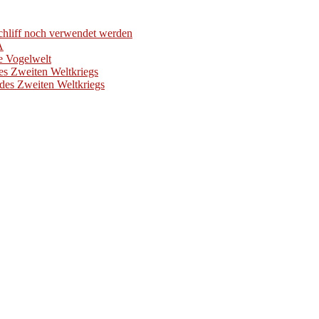
hliff noch verwendet werden
A
e Vogelwelt
es Zweiten Weltkriegs
des Zweiten Weltkriegs