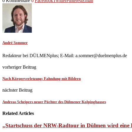
0 Kommentare
0
Facebook
Twitter
Pinterest
Email
André Sommer
Redakteur bei DÜLMENplus; E-Mail: a.sommer@duelmenplus.de
vorheriger Beitrag
Nach Körperverletzung: Fahndung mit Bildern
nächster Beitrag
Andreas Scheipers neuer Pächter des Dülmener Kolpinghauses
Related Articles
„Startschuss der NRW-Radtour in Dülmen wird ein