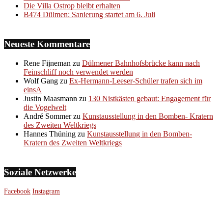
Die Villa Ostrop bleibt erhalten
B474 Dülmen: Sanierung startet am 6. Juli
Neueste Kommentare
Rene Fijneman
zu
Dülmener Bahnhofsbrücke kann nach
Feinschliff noch verwendet werden
Wolf Gang
zu
Ex-Hermann-Leeser-Schüler trafen sich im
einsA
Justin Maasmann
zu
130 Nistkästen gebaut: Engagement für
die Vogelwelt
André Sommer
zu
Kunstausstellung in den Bomben- Kratern
des Zweiten Weltkriegs
Hannes Thüning
zu
Kunstausstellung in den Bomben-
Kratern des Zweiten Weltkriegs
Soziale Netzwerke
Facebook
Instagram