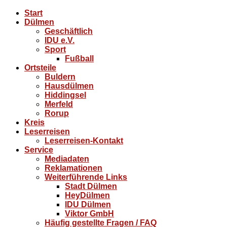
Start
Dülmen
Geschäftlich
IDU e.V.
Sport
Fußball
Ortsteile
Buldern
Hausdülmen
Hiddingsel
Merfeld
Rorup
Kreis
Leserreisen
Leserreisen-Kontakt
Service
Mediadaten
Reklamationen
Weiterführende Links
Stadt Dülmen
HeyDülmen
IDU Dülmen
Viktor GmbH
Häufig gestellte Fragen / FAQ