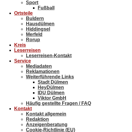
Sport
Fußball
Ortsteile
Buldern
Hausdülmen
Hiddingsel
Merfeld
Rorup
Kreis
Leserreisen
Leserreisen-Kontakt
Service
Mediadaten
Reklamationen
Weiterführende Links
Stadt Dülmen
HeyDülmen
IDU Dülmen
Viktor GmbH
Häufig gestellte Fragen / FAQ
Kontakt
Kontakt allgemein
Redaktion
Anzeigenberatung
Cookie-Richtlinie (EU)