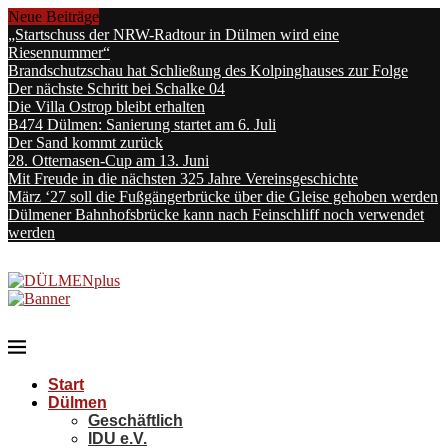
Neue Beiträge
„Startschuss der NRW-Radtour in Dülmen wird eine
Riesennummer“
Brandschutzschau hat Schließung des Kolpinghauses zur Folge
Der nächste Schritt bei Schalke 04
Die Villa Ostrop bleibt erhalten
B474 Dülmen: Sanierung startet am 6. Juli
Der Sand kommt zurück
28. Otternasen-Cup am 13. Juni
Mit Freude in die nächsten 325 Jahre Vereinsgeschichte
März ‘27 soll die Fußgängerbrücke über die Gleise gehoben werden
Dülmener Bahnhofsbrücke kann nach Feinschliff noch verwendet
werden
Start
Dülmen
Geschäftlich
IDU e.V.