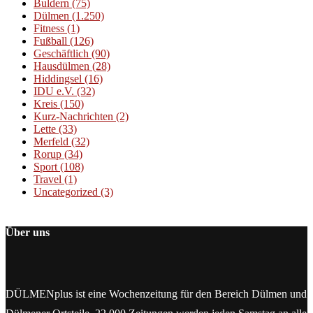
Buldern
(75)
Dülmen
(1.250)
Fitness
(1)
Fußball
(126)
Geschäftlich
(90)
Hausdülmen
(28)
Hiddingsel
(16)
IDU e.V.
(32)
Kreis
(150)
Kurz-Nachrichten
(2)
Lette
(33)
Merfeld
(32)
Rorup
(34)
Sport
(108)
Travel
(1)
Uncategorized
(3)
Über uns
DÜLMENplus ist eine Wochenzeitung für den Bereich Dülmen und