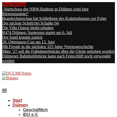
Neue Beiträge
„Startschuss der NRW-Radtour in Dülmen wird eine
Riesennummer“
Brandschutzschau hat Schließung des Kolpinghauses zur Folge
Der nächste Schritt bei Schalke 04
Die Villa Ostrop bleibt erhalten
B474 Dülmen: Sanierung startet am 6. Juli
Der Sand kommt zurück
28. Otternasen-Cup am 13. Juni
Mit Freude in die nächsten 325 Jahre Vereinsgeschichte
März ‘27 soll die Fußgängerbrücke über die Gleise gehoben werden
Dülmener Bahnhofsbrücke kann nach Feinschliff noch verwendet
werden
Start
Dülmen
Geschäftlich
IDU e.V.