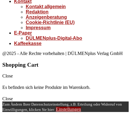
Kontakt
Kontakt allgemein
Redaktion
Anzeigenberatung
Cookie-Richtlinie (EU)
Impressum
E-Paper
DÜLMENplus-Digital-Abo
Kaffeekasse
@2025 - Alle Rechte vorbehalten | DÜLMENplus Verlag GmbH
Shopping Cart
Close
Es befinden sich keine Produkte im Warenkorb.
Close
Zum Ändern Ihrer Datenschutzeinstellung, z.B. Erteilung oder Widerruf von
Einstellungen
Einwilligungen, klicken Sie hier: