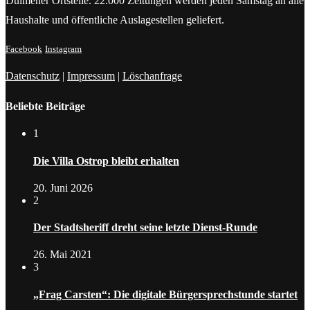
Dülmener Ortsteile. 22.000 Zeitungen werden jeden Samstag an alle
Haushalte und öffentliche Auslagestellen geliefert.
Facebook
Instagram
Datenschutz
|
Impressum
|
Löschanfrage
Beliebte Beiträge
1
Die Villa Ostrop bleibt erhalten
20. Juni 2026
2
Der Stadtsheriff dreht seine letzte Dienst-Runde
26. Mai 2021
3
„Frag Carsten“: Die digitale Bürgersprechstunde startet