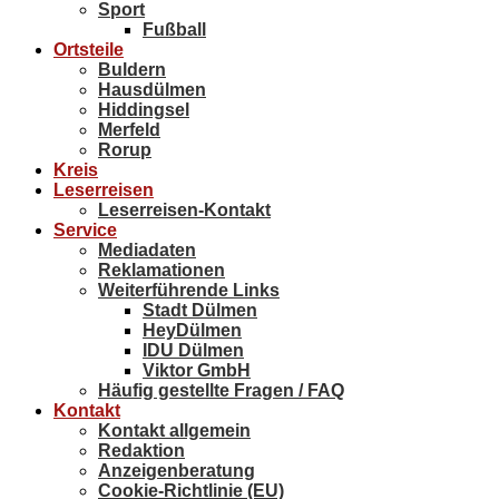
Sport
Fußball
Ortsteile
Buldern
Hausdülmen
Hiddingsel
Merfeld
Rorup
Kreis
Leserreisen
Leserreisen-Kontakt
Service
Mediadaten
Reklamationen
Weiterführende Links
Stadt Dülmen
HeyDülmen
IDU Dülmen
Viktor GmbH
Häufig gestellte Fragen / FAQ
Kontakt
Kontakt allgemein
Redaktion
Anzeigenberatung
Cookie-Richtlinie (EU)