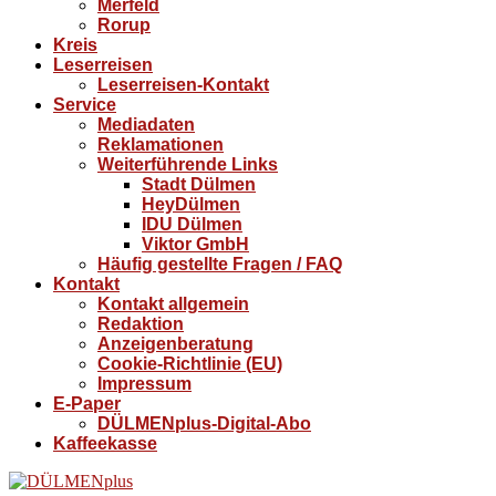
Merfeld
Rorup
Kreis
Leserreisen
Leserreisen-Kontakt
Service
Mediadaten
Reklamationen
Weiterführende Links
Stadt Dülmen
HeyDülmen
IDU Dülmen
Viktor GmbH
Häufig gestellte Fragen / FAQ
Kontakt
Kontakt allgemein
Redaktion
Anzeigenberatung
Cookie-Richtlinie (EU)
Impressum
E-Paper
DÜLMENplus-Digital-Abo
Kaffeekasse