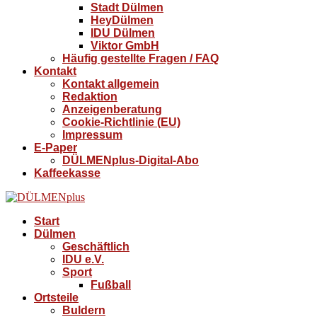
Stadt Dülmen
HeyDülmen
IDU Dülmen
Viktor GmbH
Häufig gestellte Fragen / FAQ
Kontakt
Kontakt allgemein
Redaktion
Anzeigenberatung
Cookie-Richtlinie (EU)
Impressum
E-Paper
DÜLMENplus-Digital-Abo
Kaffeekasse
Start
Dülmen
Geschäftlich
IDU e.V.
Sport
Fußball
Ortsteile
Buldern