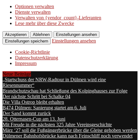
Optionen verwalten
Dienste verwalten
Verwalten von {vendor_count}-Lieferanten
Lese mehr über diese Zwecke
Akzeptieren
Ablehnen
Einstellungen ansehen
Einstellungen ansehen
Einstellungen speichern
Cookie-Richtlinie
Datenschutzerklärung
Impressum
Neue Beiträge
„Startschuss der NRW-Radtour in Dülmen wird eine
Riesennummer“
Brandschutzschau hat Schließung des Kolpinghauses zur Folge
Der nächste Schritt bei Schalke 04
Die Villa Ostrop bleibt erhalten
B474 Dülmen: Sanierung startet am 6. Juli
Der Sand kommt zurück
28. Otternasen-Cup am 13. Juni
Mit Freude in die nächsten 325 Jahre Vereinsgeschichte
März ‘27 soll die Fußgängerbrücke über die Gleise gehoben werden
Dülmener Bahnhofsbrücke kann nach Feinschliff noch verwendet