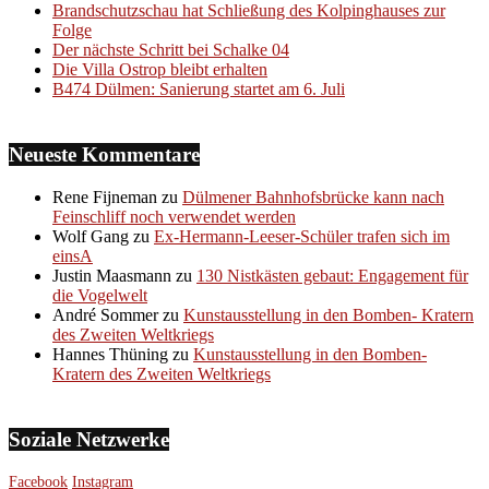
Brandschutzschau hat Schließung des Kolpinghauses zur
Folge
Der nächste Schritt bei Schalke 04
Die Villa Ostrop bleibt erhalten
B474 Dülmen: Sanierung startet am 6. Juli
Neueste Kommentare
Rene Fijneman
zu
Dülmener Bahnhofsbrücke kann nach
Feinschliff noch verwendet werden
Wolf Gang
zu
Ex-Hermann-Leeser-Schüler trafen sich im
einsA
Justin Maasmann
zu
130 Nistkästen gebaut: Engagement für
die Vogelwelt
André Sommer
zu
Kunstausstellung in den Bomben- Kratern
des Zweiten Weltkriegs
Hannes Thüning
zu
Kunstausstellung in den Bomben-
Kratern des Zweiten Weltkriegs
Soziale Netzwerke
Facebook
Instagram