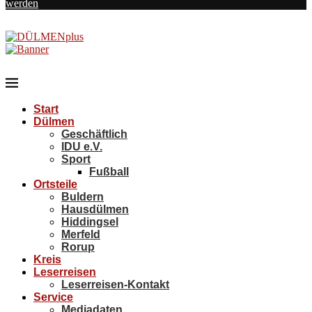
werden
Start
Dülmen
Geschäftlich
IDU e.V.
Sport
Fußball
Ortsteile
Buldern
Hausdülmen
Hiddingsel
Merfeld
Rorup
Kreis
Leserreisen
Leserreisen-Kontakt
Service
Mediadaten