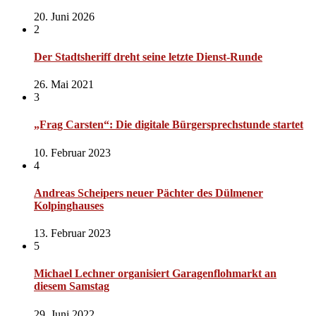
20. Juni 2026
2
Der Stadtsheriff dreht seine letzte Dienst-Runde
26. Mai 2021
3
„Frag Carsten“: Die digitale Bürgersprechstunde startet
10. Februar 2023
4
Andreas Scheipers neuer Pächter des Dülmener
Kolpinghauses
13. Februar 2023
5
Michael Lechner organisiert Garagenflohmarkt an
diesem Samstag
29. Juni 2022