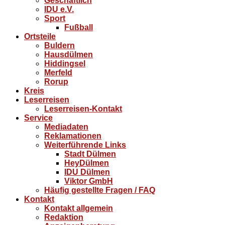
Geschäftlich
IDU e.V.
Sport
Fußball
Ortsteile
Buldern
Hausdülmen
Hiddingsel
Merfeld
Rorup
Kreis
Leserreisen
Leserreisen-Kontakt
Service
Mediadaten
Reklamationen
Weiterführende Links
Stadt Dülmen
HeyDülmen
IDU Dülmen
Viktor GmbH
Häufig gestellte Fragen / FAQ
Kontakt
Kontakt allgemein
Redaktion