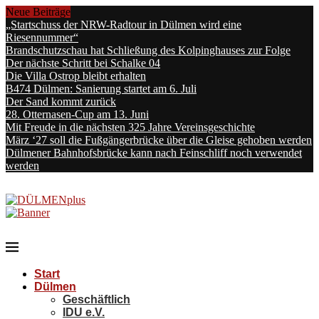
Neue Beiträge
„Startschuss der NRW-Radtour in Dülmen wird eine
Riesennummer“
Brandschutzschau hat Schließung des Kolpinghauses zur Folge
Der nächste Schritt bei Schalke 04
Die Villa Ostrop bleibt erhalten
B474 Dülmen: Sanierung startet am 6. Juli
Der Sand kommt zurück
28. Otternasen-Cup am 13. Juni
Mit Freude in die nächsten 325 Jahre Vereinsgeschichte
März ‘27 soll die Fußgängerbrücke über die Gleise gehoben werden
Dülmener Bahnhofsbrücke kann nach Feinschliff noch verwendet
werden
Start
Dülmen
Geschäftlich
IDU e.V.