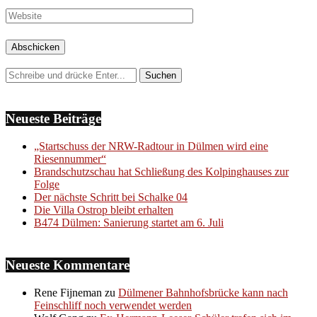
Neueste Beiträge
„Startschuss der NRW-Radtour in Dülmen wird eine
Riesennummer“
Brandschutzschau hat Schließung des Kolpinghauses zur
Folge
Der nächste Schritt bei Schalke 04
Die Villa Ostrop bleibt erhalten
B474 Dülmen: Sanierung startet am 6. Juli
Neueste Kommentare
Rene Fijneman
zu
Dülmener Bahnhofsbrücke kann nach
Feinschliff noch verwendet werden