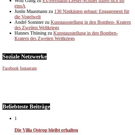
Wolf Gang
zu
Ex-Hermann-Leeser-Schüler trafen sich im
einsA
Justin Maasmann
zu
130 Nistkästen gebaut: Engagement für
die Vogelwelt
André Sommer
zu
Kunstausstellung in den Bomben- Kratern
des Zweiten Weltkriegs
Hannes Thüning
zu
Kunstausstellung in den Bomben-
Kratern des Zweiten Weltkriegs
Soziale Netzwerke
Facebook
Instagram
Beliebteste Beiträge
1
Die Villa Ostrop bleibt erhalten