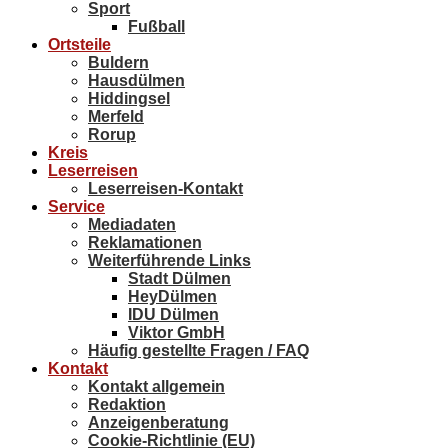
Sport
Fußball
Ortsteile
Buldern
Hausdülmen
Hiddingsel
Merfeld
Rorup
Kreis
Leserreisen
Leserreisen-Kontakt
Service
Mediadaten
Reklamationen
Weiterführende Links
Stadt Dülmen
HeyDülmen
IDU Dülmen
Viktor GmbH
Häufig gestellte Fragen / FAQ
Kontakt
Kontakt allgemein
Redaktion
Anzeigenberatung
Cookie-Richtlinie (EU)