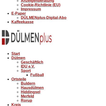
Anzeigenberatung
Cookie-Richtlinie (EU)
Impressum
E-Paper
DÜLMENplus-Digital-Abo
Kaffeekasse
Start
Dülmen
Geschäftlich
IDU e.V.
Sport
Fußball
Ortsteile
Buldern
Hausdülmen
Hiddingsel
Merfeld
Rorup
Kreis