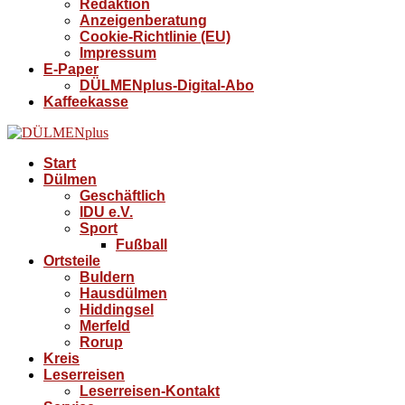
Redaktion
Anzeigenberatung
Cookie-Richtlinie (EU)
Impressum
E-Paper
DÜLMENplus-Digital-Abo
Kaffeekasse
Start
Dülmen
Geschäftlich
IDU e.V.
Sport
Fußball
Ortsteile
Buldern
Hausdülmen
Hiddingsel
Merfeld
Rorup
Kreis
Leserreisen
Leserreisen-Kontakt