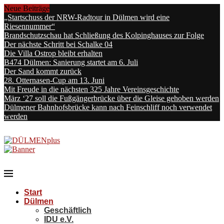
Neue Beiträge
„Startschuss der NRW-Radtour in Dülmen wird eine
Riesennummer“
Brandschutzschau hat Schließung des Kolpinghauses zur Folge
Der nächste Schritt bei Schalke 04
Die Villa Ostrop bleibt erhalten
B474 Dülmen: Sanierung startet am 6. Juli
Der Sand kommt zurück
28. Otternasen-Cup am 13. Juni
Mit Freude in die nächsten 325 Jahre Vereinsgeschichte
März ‘27 soll die Fußgängerbrücke über die Gleise gehoben werden
Dülmener Bahnhofsbrücke kann nach Feinschliff noch verwendet
werden
Start
Dülmen
Geschäftlich
IDU e.V.