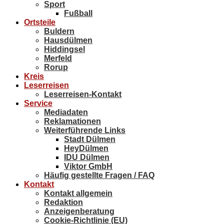
Sport
Fußball
Ortsteile
Buldern
Hausdülmen
Hiddingsel
Merfeld
Rorup
Kreis
Leserreisen
Leserreisen-Kontakt
Service
Mediadaten
Reklamationen
Weiterführende Links
Stadt Dülmen
HeyDülmen
IDU Dülmen
Viktor GmbH
Häufig gestellte Fragen / FAQ
Kontakt
Kontakt allgemein
Redaktion
Anzeigenberatung
Cookie-Richtlinie (EU)