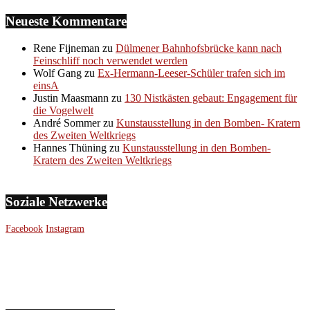
Neueste Kommentare
Rene Fijneman
zu
Dülmener Bahnhofsbrücke kann nach
Feinschliff noch verwendet werden
Wolf Gang
zu
Ex-Hermann-Leeser-Schüler trafen sich im
einsA
Justin Maasmann
zu
130 Nistkästen gebaut: Engagement für
die Vogelwelt
André Sommer
zu
Kunstausstellung in den Bomben- Kratern
des Zweiten Weltkriegs
Hannes Thüning
zu
Kunstausstellung in den Bomben-
Kratern des Zweiten Weltkriegs
Soziale Netzwerke
Facebook
Instagram