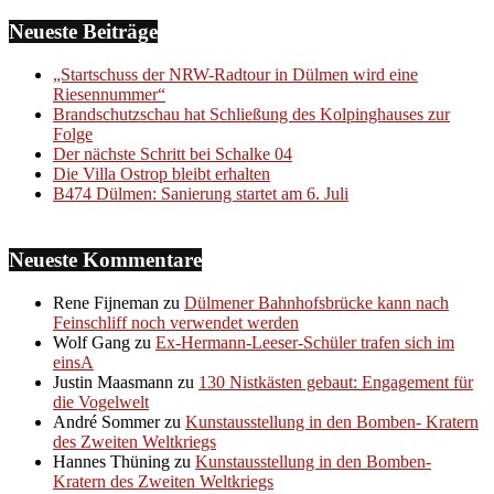
Neueste Beiträge
„Startschuss der NRW-Radtour in Dülmen wird eine
Riesennummer“
Brandschutzschau hat Schließung des Kolpinghauses zur
Folge
Der nächste Schritt bei Schalke 04
Die Villa Ostrop bleibt erhalten
B474 Dülmen: Sanierung startet am 6. Juli
Neueste Kommentare
Rene Fijneman
zu
Dülmener Bahnhofsbrücke kann nach
Feinschliff noch verwendet werden
Wolf Gang
zu
Ex-Hermann-Leeser-Schüler trafen sich im
einsA
Justin Maasmann
zu
130 Nistkästen gebaut: Engagement für
die Vogelwelt
André Sommer
zu
Kunstausstellung in den Bomben- Kratern
des Zweiten Weltkriegs
Hannes Thüning
zu
Kunstausstellung in den Bomben-
Kratern des Zweiten Weltkriegs