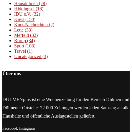
Hausdülmen
(28)
Hiddingsel
(16)
IDU e.V.
(32)
Kreis
(150)
Kurz-Nachrichten
(2)
Lette
(33)
Merfeld
(32)
Rorup
(34)
Sport
(108)
Travel
(1)
Uncategorized
(3)
Über uns
DÜLMENplus ist eine Wochenzeitung für den Bereich Dülmen und
Dülmener Ortsteile. 22.000 Zeitungen werden jeden Samstag an alle
Haushalte und öffentliche Auslagestellen geliefert.
Facebook
Instagram