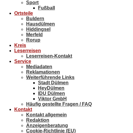
Sport
Fußball
Ortsteile
Buldern
Hausdülmen
Hiddingsel
Merfeld
Rorup
Kreis
Leserreisen
Leserreisen-Kontakt
Service
Mediadaten
Reklamationen
Weiterführende Links
Stadt Dülmen
HeyDülmen
IDU Dülmen
Viktor GmbH
Häufig gestellte Fragen / FAQ
Kontakt
Kontakt allgemein
Redaktion
Anzeigenberatung
Cookie-Richtlinie (EU)