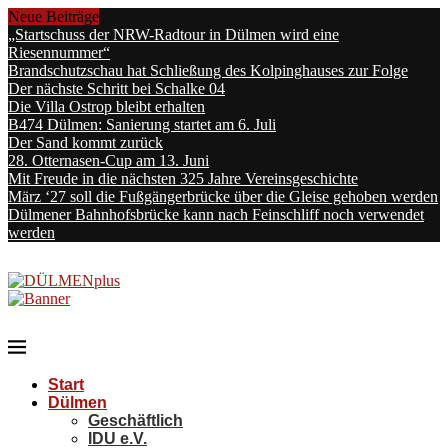
Neue Beiträge
„Startschuss der NRW-Radtour in Dülmen wird eine
Riesennummer“
Brandschutzschau hat Schließung des Kolpinghauses zur Folge
Der nächste Schritt bei Schalke 04
Die Villa Ostrop bleibt erhalten
B474 Dülmen: Sanierung startet am 6. Juli
Der Sand kommt zurück
28. Otternasen-Cup am 13. Juni
Mit Freude in die nächsten 325 Jahre Vereinsgeschichte
März ‘27 soll die Fußgängerbrücke über die Gleise gehoben werden
Dülmener Bahnhofsbrücke kann nach Feinschliff noch verwendet
werden
Start
Dülmen
Geschäftlich
IDU e.V.