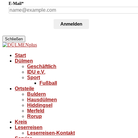
E-Mail*
Anmelden
Schließen
Start
Dülmen
Geschäftlich
IDU e.V.
Sport
Fußball
Ortsteile
Buldern
Hausdülmen
Hiddingsel
Merfeld
Rorup
Kreis
Leserreisen
Leserreisen-Kontakt