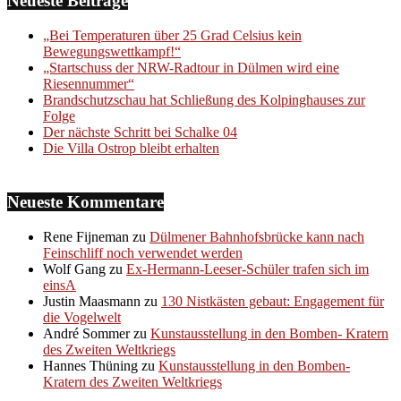
Neueste Beiträge
„Bei Temperaturen über 25 Grad Celsius kein
Bewegungswettkampf!“
„Startschuss der NRW-Radtour in Dülmen wird eine
Riesennummer“
Brandschutzschau hat Schließung des Kolpinghauses zur
Folge
Der nächste Schritt bei Schalke 04
Die Villa Ostrop bleibt erhalten
Neueste Kommentare
Rene Fijneman
zu
Dülmener Bahnhofsbrücke kann nach
Feinschliff noch verwendet werden
Wolf Gang
zu
Ex-Hermann-Leeser-Schüler trafen sich im
einsA
Justin Maasmann
zu
130 Nistkästen gebaut: Engagement für
die Vogelwelt
André Sommer
zu
Kunstausstellung in den Bomben- Kratern
des Zweiten Weltkriegs
Hannes Thüning
zu
Kunstausstellung in den Bomben-
Kratern des Zweiten Weltkriegs