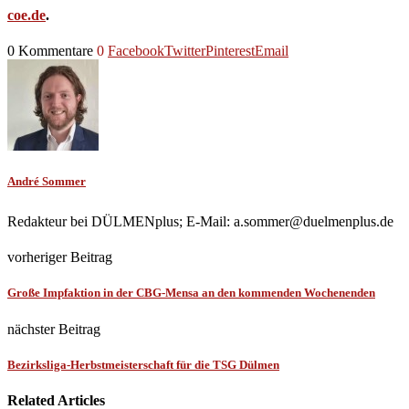
coe.de
.
0 Kommentare
0
Facebook
Twitter
Pinterest
Email
André Sommer
Redakteur bei DÜLMENplus; E-Mail: a.sommer@duelmenplus.de
vorheriger Beitrag
Große Impfaktion in der CBG-Mensa an den kommenden Wochenenden
nächster Beitrag
Bezirksliga-Herbstmeisterschaft für die TSG Dülmen
Related Articles