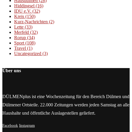
Hausdülmen
(28)
Hiddingsel
(16)
IDU e.V.
(32)
Kreis
(150)
Kurz-Nachrichten
(2)
Lette
(33)
Merfeld
(32)
Rorup
(34)
Sport
(108)
Travel
(1)
Uncategorized
(3)
Über uns
DÜLMENplus ist eine Wochenzeitung für den Bereich Dülmen und
Dülmener Ortsteile. 22.000 Zeitungen werden jeden Samstag an alle
Haushalte und öffentliche Auslagestellen geliefert.
Facebook
Instagram