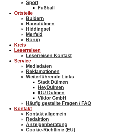
Sport
Fußball
Ortsteile
Buldern
Hausdülmen
Hiddingsel
Merfeld
Rorup
Kreis
Leserreisen
Leserreisen-Kontakt
Service
Mediadaten
Reklamationen
Weiterführende Links
Stadt Dülmen
HeyDülmen
IDU Dülmen
Viktor GmbH
Häufig gestellte Fragen / FAQ
Kontakt
Kontakt allgemein
Redaktion
Anzeigenberatung
Cookie-Richtlinie (EU)