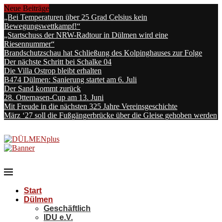
Neue Beiträge
„Bei Temperaturen über 25 Grad Celsius kein
Bewegungswettkampf!“
„Startschuss der NRW-Radtour in Dülmen wird eine
Riesennummer“
Brandschutzschau hat Schließung des Kolpinghauses zur Folge
Der nächste Schritt bei Schalke 04
Die Villa Ostrop bleibt erhalten
B474 Dülmen: Sanierung startet am 6. Juli
Der Sand kommt zurück
28. Otternasen-Cup am 13. Juni
Mit Freude in die nächsten 325 Jahre Vereinsgeschichte
März ‘27 soll die Fußgängerbrücke über die Gleise gehoben werden
Start
Dülmen
Geschäftlich
IDU e.V.