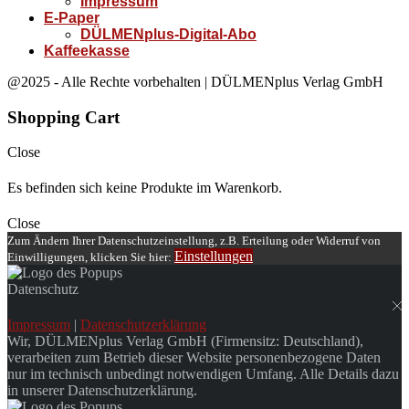
Impressum
E-Paper
DÜLMENplus-Digital-Abo
Kaffeekasse
@2025 - Alle Rechte vorbehalten | DÜLMENplus Verlag GmbH
Shopping Cart
Close
Es befinden sich keine Produkte im Warenkorb.
Close
Zum Ändern Ihrer Datenschutzeinstellung, z.B. Erteilung oder Widerruf von
Einstellungen
Einwilligungen, klicken Sie hier:
Datenschutz
Impressum
|
Datenschutzerklärung
Wir, DÜLMENplus Verlag GmbH (Firmensitz: Deutschland),
verarbeiten zum Betrieb dieser Website personenbezogene Daten
nur im technisch unbedingt notwendigen Umfang. Alle Details dazu
in unserer Datenschutzerklärung.