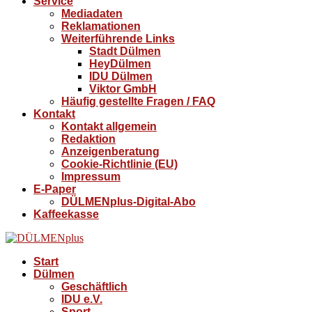
Service
Mediadaten
Reklamationen
Weiterführende Links
Stadt Dülmen
HeyDülmen
IDU Dülmen
Viktor GmbH
Häufig gestellte Fragen / FAQ
Kontakt
Kontakt allgemein
Redaktion
Anzeigenberatung
Cookie-Richtlinie (EU)
Impressum
E-Paper
DÜLMENplus-Digital-Abo
Kaffeekasse
Start
Dülmen
Geschäftlich
IDU e.V.
Sport