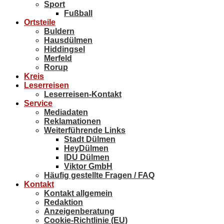
Sport
Fußball
Ortsteile
Buldern
Hausdülmen
Hiddingsel
Merfeld
Rorup
Kreis
Leserreisen
Leserreisen-Kontakt
Service
Mediadaten
Reklamationen
Weiterführende Links
Stadt Dülmen
HeyDülmen
IDU Dülmen
Viktor GmbH
Häufig gestellte Fragen / FAQ
Kontakt
Kontakt allgemein
Redaktion
Anzeigenberatung
Cookie-Richtlinie (EU)