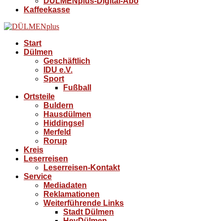
DÜLMENplus-Digital-Abo
Kaffeekasse
Start
Dülmen
Geschäftlich
IDU e.V.
Sport
Fußball
Ortsteile
Buldern
Hausdülmen
Hiddingsel
Merfeld
Rorup
Kreis
Leserreisen
Leserreisen-Kontakt
Service
Mediadaten
Reklamationen
Weiterführende Links
Stadt Dülmen
HeyDülmen