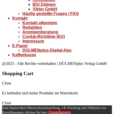
IDU Dülmen
Viktor GmbH
Häufig gestellte Fragen / FAQ
Kontakt
Kontakt allgemein
Redaktion
Anzeigenberatung
Cookie-Richtlinie (EU)
Impressum
E-Paper
DÜLMENplus-Digital-Abo
Kaffeekasse
@2025 - Alle Rechte vorbehalten | DÜLMENplus Verlag GmbH
Shopping Cart
Close
Es befinden sich keine Produkte im Warenkorb.
Close
Zum Ändern Ihrer Datenschutzeinstellung, z.B. Erteilung oder Widerruf von
Einstellungen
Einwilligungen, klicken Sie hier: