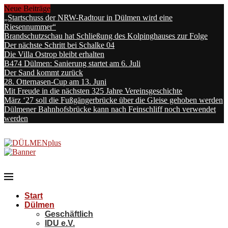
Neue Beiträge
„Startschuss der NRW-Radtour in Dülmen wird eine
Riesennummer“
Brandschutzschau hat Schließung des Kolpinghauses zur Folge
Der nächste Schritt bei Schalke 04
Die Villa Ostrop bleibt erhalten
B474 Dülmen: Sanierung startet am 6. Juli
Der Sand kommt zurück
28. Otternasen-Cup am 13. Juni
Mit Freude in die nächsten 325 Jahre Vereinsgeschichte
März ‘27 soll die Fußgängerbrücke über die Gleise gehoben werden
Dülmener Bahnhofsbrücke kann nach Feinschliff noch verwendet
werden
Start
Dülmen
Geschäftlich
IDU e.V.