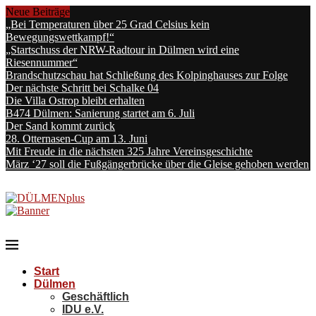
Neue Beiträge
„Bei Temperaturen über 25 Grad Celsius kein
Bewegungswettkampf!“
„Startschuss der NRW-Radtour in Dülmen wird eine
Riesennummer“
Brandschutzschau hat Schließung des Kolpinghauses zur Folge
Der nächste Schritt bei Schalke 04
Die Villa Ostrop bleibt erhalten
B474 Dülmen: Sanierung startet am 6. Juli
Der Sand kommt zurück
28. Otternasen-Cup am 13. Juni
Mit Freude in die nächsten 325 Jahre Vereinsgeschichte
März ‘27 soll die Fußgängerbrücke über die Gleise gehoben werden
Start
Dülmen
Geschäftlich
IDU e.V.