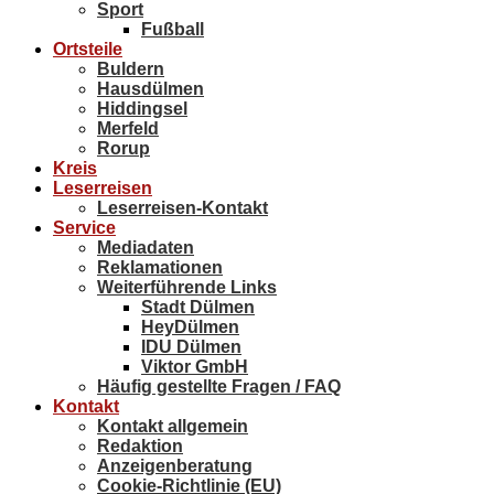
Sport
Fußball
Ortsteile
Buldern
Hausdülmen
Hiddingsel
Merfeld
Rorup
Kreis
Leserreisen
Leserreisen-Kontakt
Service
Mediadaten
Reklamationen
Weiterführende Links
Stadt Dülmen
HeyDülmen
IDU Dülmen
Viktor GmbH
Häufig gestellte Fragen / FAQ
Kontakt
Kontakt allgemein
Redaktion
Anzeigenberatung
Cookie-Richtlinie (EU)