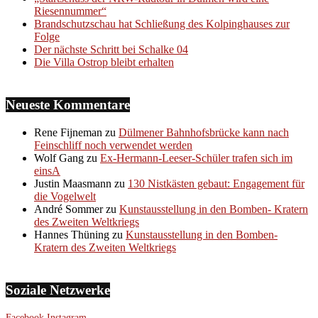
Riesennummer“
Brandschutzschau hat Schließung des Kolpinghauses zur
Folge
Der nächste Schritt bei Schalke 04
Die Villa Ostrop bleibt erhalten
Neueste Kommentare
Rene Fijneman
zu
Dülmener Bahnhofsbrücke kann nach
Feinschliff noch verwendet werden
Wolf Gang
zu
Ex-Hermann-Leeser-Schüler trafen sich im
einsA
Justin Maasmann
zu
130 Nistkästen gebaut: Engagement für
die Vogelwelt
André Sommer
zu
Kunstausstellung in den Bomben- Kratern
des Zweiten Weltkriegs
Hannes Thüning
zu
Kunstausstellung in den Bomben-
Kratern des Zweiten Weltkriegs
Soziale Netzwerke
Facebook
Instagram