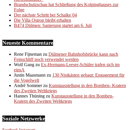
Brandschutzschau hat Schließung des Kolpinghauses zur
Folge
Der nächste Schritt bei Schalke 04
Die Villa Ostrop bleibt erhalten
B474 Dülmen: Sanierung startet am 6. Juli
Neueste Kommentare
Rene Fijneman
zu
Dülmener Bahnhofsbrücke kann nach
Feinschliff noch verwendet werden
Wolf Gang
zu
Ex-Hermann-Leeser-Schüler trafen sich im
einsA
Justin Maasmann
zu
130 Nistkästen gebaut: Engagement für
die Vogelwelt
André Sommer
zu
Kunstausstellung in den Bomben- Kratern
des Zweiten Weltkriegs
Hannes Thüning
zu
Kunstausstellung in den Bomben-
Kratern des Zweiten Weltkriegs
Soziale Netzwerke
Facebook
Instagram