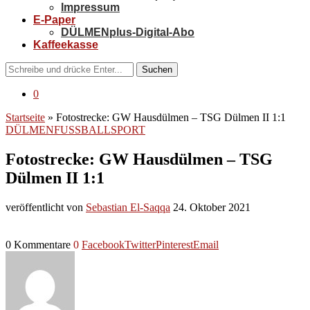
Impressum
E-Paper
DÜLMENplus-Digital-Abo
Kaffeekasse
Suchen
0
Startseite
»
Fotostrecke: GW Hausdülmen – TSG Dülmen II 1:1
DÜLMEN
FUSSBALL
SPORT
Fotostrecke: GW Hausdülmen – TSG
Dülmen II 1:1
veröffentlicht von
Sebastian El-Saqqa
24. Oktober 2021
0 Kommentare
0
Facebook
Twitter
Pinterest
Email