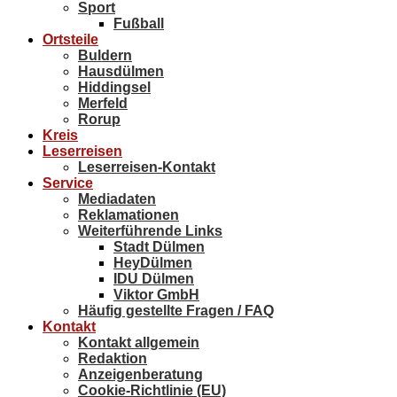
Sport
Fußball
Ortsteile
Buldern
Hausdülmen
Hiddingsel
Merfeld
Rorup
Kreis
Leserreisen
Leserreisen-Kontakt
Service
Mediadaten
Reklamationen
Weiterführende Links
Stadt Dülmen
HeyDülmen
IDU Dülmen
Viktor GmbH
Häufig gestellte Fragen / FAQ
Kontakt
Kontakt allgemein
Redaktion
Anzeigenberatung
Cookie-Richtlinie (EU)