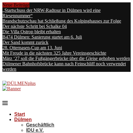
Neue Beiträge
„Startschuss der NRW-Radtour in Dülmen wird eine
Riesennummer“
Brandschutzschau hat Schließung des Kolpinghauses zur Folge
Der nächste Schritt bei Schalke 04
Die Villa Ostrop bleibt erhalten
B474 Dülmen: Sanierung startet am 6. Juli
Der Sand kommt zurück
28. Otternasen-Cup am 13. Juni
Mit Freude in die nächsten 325 Jahre Vereinsgeschichte
März ‘27 soll die Fußgängerbrücke über die Gleise gehoben werden
Dülmener Bahnhofsbrücke kann nach Feinschliff noch verwendet
werden
Start
Dülmen
Geschäftlich
IDU e.V.