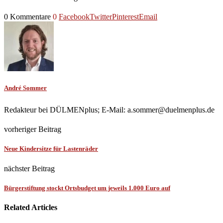
0 Kommentare
0
Facebook
Twitter
Pinterest
Email
André Sommer
Redakteur bei DÜLMENplus; E-Mail: a.sommer@duelmenplus.de
vorheriger Beitrag
Neue Kindersitze für Lastenräder
nächster Beitrag
Bürgerstiftung stockt Ortsbudget um jeweils 1.000 Euro auf
Related Articles