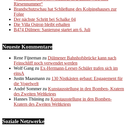
Riesennummer“
Brandschutzschau hat Schließung des Kolpinghauses zur
Folge
Der nächste Schritt bei Schalke 04
Die Villa Ostrop bleibt erhalten
B474 Dülmen: Sanierung startet am 6. Juli
Neueste Kommentare
Rene Fijneman
zu
Dülmener Bahnhofsbrücke kann nach
Feinschliff noch verwendet werden
Wolf Gang
zu
Ex-Hermann-Leeser-Schüler trafen sich im
einsA
Justin Maasmann
zu
130 Nistkästen gebaut: Engagement für
die Vogelwelt
André Sommer
zu
Kunstausstellung in den Bomben- Kratern
des Zweiten Weltkriegs
Hannes Thüning
zu
Kunstausstellung in den Bomben-
Kratern des Zweiten Weltkriegs
Soziale Netzwerke