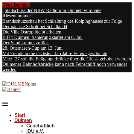
Neue Beiträge
„Startschuss der NRW-Radtour in Dülmen wird eine
Riesennummer“
Brandschutzschau hat Schließung des Kolpinghauses zur Folge
Der nächste Schritt bei Schalke 04
Die Villa Ostrop bleibt erhalten
B474 Dülmen: Sanierung startet am 6. Juli
Der Sand kommt zurück
28. Otternasen-Cup am 13. Juni
Mit Freude in die nächsten 325 Jahre Vereinsgeschichte
März ‘27 soll die Fußgängerbrücke über die Gleise gehoben werden
Dülmener Bahnhofsbrücke kann nach Feinschliff noch verwendet
werden
Start
Dülmen
Geschäftlich
IDU e.V.