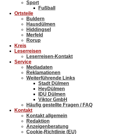
Sport
Fußball
Ortsteile
Buldern
Hausdülmen
Hiddingsel
Merfeld
Rorup
Kreis
Leserreisen
Leserreisen-Kontakt
Service
Mediadaten
Reklamationen
Weiterführende Links
Stadt Dülmen
HeyDülmen
IDU Dülmen
Viktor GmbH
Häufig gestellte Fragen / FAQ
Kontakt
Kontakt allgemein
Redaktion
Anzeigenberatung
Cookie-Richtlinie (EU)