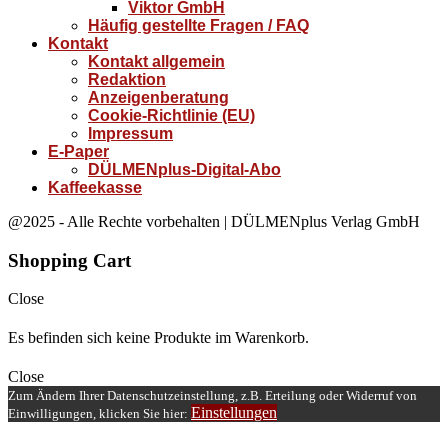
Viktor GmbH
Häufig gestellte Fragen / FAQ
Kontakt
Kontakt allgemein
Redaktion
Anzeigenberatung
Cookie-Richtlinie (EU)
Impressum
E-Paper
DÜLMENplus-Digital-Abo
Kaffeekasse
@2025 - Alle Rechte vorbehalten | DÜLMENplus Verlag GmbH
Shopping Cart
Close
Es befinden sich keine Produkte im Warenkorb.
Close
Zum Ändern Ihrer Datenschutzeinstellung, z.B. Erteilung oder Widerruf von
Einstellungen
Einwilligungen, klicken Sie hier: