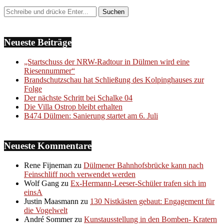
Neueste Beiträge
„Startschuss der NRW-Radtour in Dülmen wird eine
Riesennummer“
Brandschutzschau hat Schließung des Kolpinghauses zur
Folge
Der nächste Schritt bei Schalke 04
Die Villa Ostrop bleibt erhalten
B474 Dülmen: Sanierung startet am 6. Juli
Neueste Kommentare
Rene Fijneman
zu
Dülmener Bahnhofsbrücke kann nach
Feinschliff noch verwendet werden
Wolf Gang
zu
Ex-Hermann-Leeser-Schüler trafen sich im
einsA
Justin Maasmann
zu
130 Nistkästen gebaut: Engagement für
die Vogelwelt
André Sommer
zu
Kunstausstellung in den Bomben- Kratern