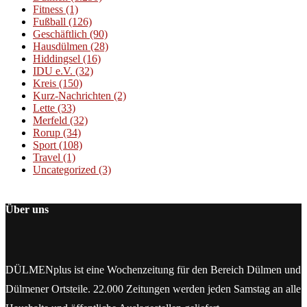
Fitness
(1)
Fußball
(126)
Geschäftlich
(90)
Hausdülmen
(28)
Hiddingsel
(16)
IDU e.V.
(32)
Kreis
(150)
Kurz-Nachrichten
(2)
Lette
(33)
Merfeld
(32)
Rorup
(34)
Sport
(108)
Travel
(1)
Uncategorized
(3)
Über uns
DÜLMENplus ist eine Wochenzeitung für den Bereich Dülmen und
Dülmener Ortsteile. 22.000 Zeitungen werden jeden Samstag an alle