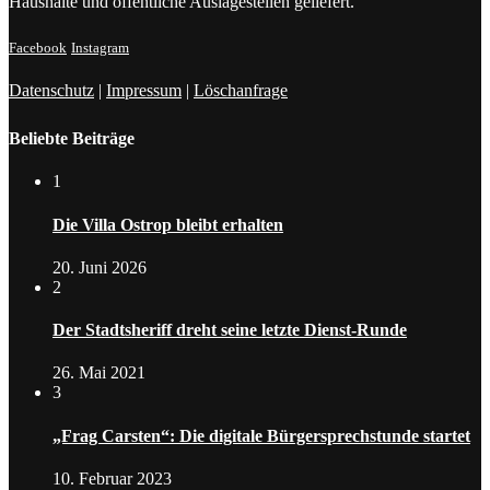
Haushalte und öffentliche Auslagestellen geliefert.
Facebook
Instagram
Datenschutz
|
Impressum
|
Löschanfrage
Beliebte Beiträge
1
Die Villa Ostrop bleibt erhalten
20. Juni 2026
2
Der Stadtsheriff dreht seine letzte Dienst-Runde
26. Mai 2021
3
„Frag Carsten“: Die digitale Bürgersprechstunde startet
10. Februar 2023