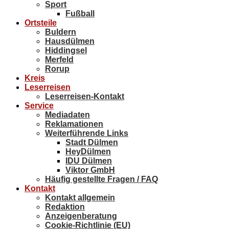
Sport
Fußball
Ortsteile
Buldern
Hausdülmen
Hiddingsel
Merfeld
Rorup
Kreis
Leserreisen
Leserreisen-Kontakt
Service
Mediadaten
Reklamationen
Weiterführende Links
Stadt Dülmen
HeyDülmen
IDU Dülmen
Viktor GmbH
Häufig gestellte Fragen / FAQ
Kontakt
Kontakt allgemein
Redaktion
Anzeigenberatung
Cookie-Richtlinie (EU)