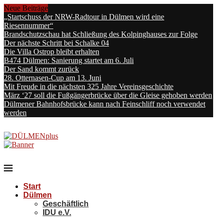
Neue Beiträge
„Startschuss der NRW-Radtour in Dülmen wird eine
Riesennummer“
Brandschutzschau hat Schließung des Kolpinghauses zur Folge
Der nächste Schritt bei Schalke 04
Die Villa Ostrop bleibt erhalten
B474 Dülmen: Sanierung startet am 6. Juli
Der Sand kommt zurück
28. Otternasen-Cup am 13. Juni
Mit Freude in die nächsten 325 Jahre Vereinsgeschichte
März ‘27 soll die Fußgängerbrücke über die Gleise gehoben werden
Dülmener Bahnhofsbrücke kann nach Feinschliff noch verwendet
werden
Start
Dülmen
Geschäftlich
IDU e.V.