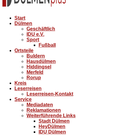
Start
Dülmen
Geschäftlich
IDU e.V.
Sport
Fußball
Ortsteile
Buldern
Hausdülmen
Hiddingsel
Merfeld
Rorup
Kreis
Leserreisen
Leserreisen-Kontakt
Service
Mediadaten
Reklamationen
Weiterführende Links
Stadt Dülmen
HeyDülmen
IDU Dülmen