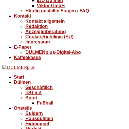
IDU Dülmen
Viktor GmbH
Häufig gestellte Fragen / FAQ
Kontakt
Kontakt allgemein
Redaktion
Anzeigenberatung
Cookie-Richtlinie (EU)
Impressum
E-Paper
DÜLMENplus-Digital-Abo
Kaffeekasse
Start
Dülmen
Geschäftlich
IDU e.V.
Sport
Fußball
Ortsteile
Buldern
Hausdülmen
Hiddingsel
Merfeld