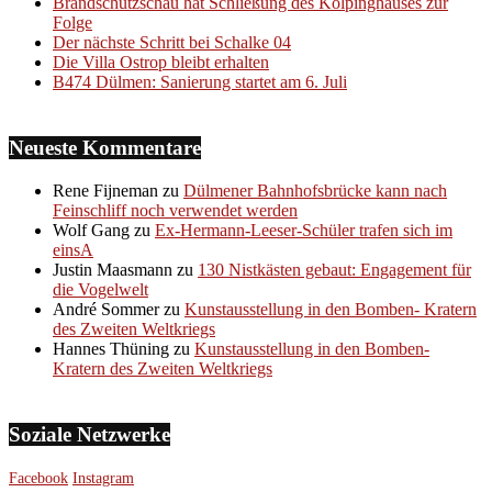
Brandschutzschau hat Schließung des Kolpinghauses zur
Folge
Der nächste Schritt bei Schalke 04
Die Villa Ostrop bleibt erhalten
B474 Dülmen: Sanierung startet am 6. Juli
Neueste Kommentare
Rene Fijneman
zu
Dülmener Bahnhofsbrücke kann nach
Feinschliff noch verwendet werden
Wolf Gang
zu
Ex-Hermann-Leeser-Schüler trafen sich im
einsA
Justin Maasmann
zu
130 Nistkästen gebaut: Engagement für
die Vogelwelt
André Sommer
zu
Kunstausstellung in den Bomben- Kratern
des Zweiten Weltkriegs
Hannes Thüning
zu
Kunstausstellung in den Bomben-
Kratern des Zweiten Weltkriegs
Soziale Netzwerke
Facebook
Instagram