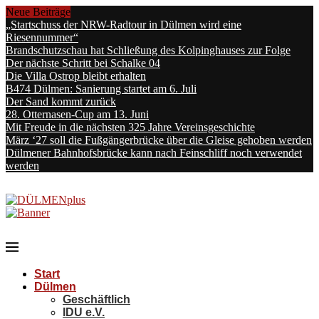
Neue Beiträge
„Startschuss der NRW-Radtour in Dülmen wird eine
Riesennummer“
Brandschutzschau hat Schließung des Kolpinghauses zur Folge
Der nächste Schritt bei Schalke 04
Die Villa Ostrop bleibt erhalten
B474 Dülmen: Sanierung startet am 6. Juli
Der Sand kommt zurück
28. Otternasen-Cup am 13. Juni
Mit Freude in die nächsten 325 Jahre Vereinsgeschichte
März ‘27 soll die Fußgängerbrücke über die Gleise gehoben werden
Dülmener Bahnhofsbrücke kann nach Feinschliff noch verwendet
werden
Start
Dülmen
Geschäftlich
IDU e.V.