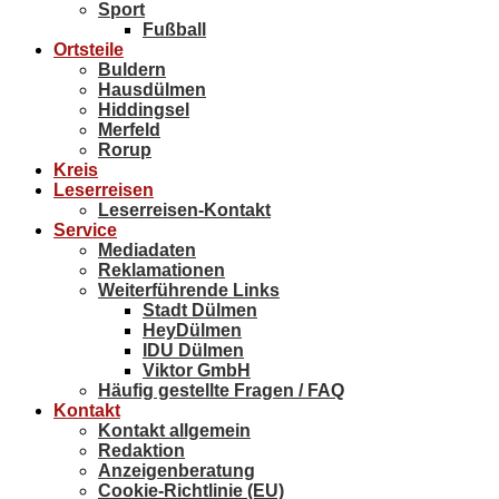
Sport
Fußball
Ortsteile
Buldern
Hausdülmen
Hiddingsel
Merfeld
Rorup
Kreis
Leserreisen
Leserreisen-Kontakt
Service
Mediadaten
Reklamationen
Weiterführende Links
Stadt Dülmen
HeyDülmen
IDU Dülmen
Viktor GmbH
Häufig gestellte Fragen / FAQ
Kontakt
Kontakt allgemein
Redaktion
Anzeigenberatung
Cookie-Richtlinie (EU)