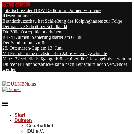
Neue Beiträge
„Startschuss der NRW-Radtour in Dülmen wird eine
Riesennummer“
Brandschutzschau hat Schließung des Kolpinghauses zur Folge
Der nächste Schritt bei Schalke 04
Die Villa Ostrop bleibt erhalten
B474 Dülmen: Sanierung startet am 6. Juli
Der Sand kommt zurück
28. Otternasen-Cup am 13. Juni
Mit Freude in die nächsten 325 Jahre Vereinsgeschichte
März ‘27 soll die Fußgängerbrücke über die Gleise gehoben werden
Dülmener Bahnhofsbrücke kann nach Feinschliff noch verwendet
werden
Start
Dülmen
Geschäftlich
IDU e.V.