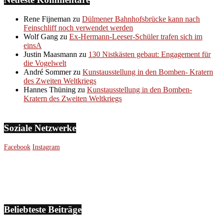
Rene Fijneman
zu
Dülmener Bahnhofsbrücke kann nach
Feinschliff noch verwendet werden
Wolf Gang
zu
Ex-Hermann-Leeser-Schüler trafen sich im
einsA
Justin Maasmann
zu
130 Nistkästen gebaut: Engagement für
die Vogelwelt
André Sommer
zu
Kunstausstellung in den Bomben- Kratern
des Zweiten Weltkriegs
Hannes Thüning
zu
Kunstausstellung in den Bomben-
Kratern des Zweiten Weltkriegs
Soziale Netzwerke
Facebook
Instagram
Beliebteste Beiträge