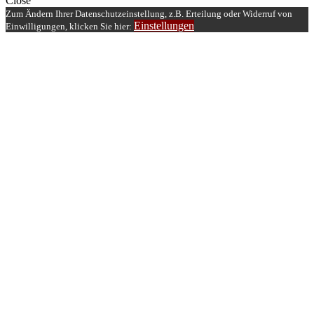
Close
Zum Ändern Ihrer Datenschutzeinstellung, z.B. Erteilung oder Widerruf von
Einstellungen
Einwilligungen, klicken Sie hier: