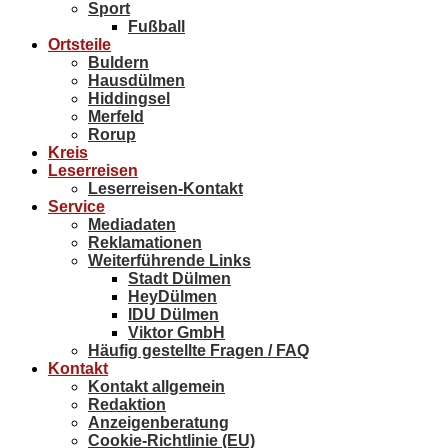
Sport
Fußball
Ortsteile
Buldern
Hausdülmen
Hiddingsel
Merfeld
Rorup
Kreis
Leserreisen
Leserreisen-Kontakt
Service
Mediadaten
Reklamationen
Weiterführende Links
Stadt Dülmen
HeyDülmen
IDU Dülmen
Viktor GmbH
Häufig gestellte Fragen / FAQ
Kontakt
Kontakt allgemein
Redaktion
Anzeigenberatung
Cookie-Richtlinie (EU)