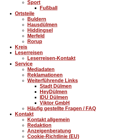
Sport
Fußball
Ortsteile
Buldern
Hausdülmen
Hiddingsel
Merfeld
Rorup
Kreis
Leserreisen
Leserreisen-Kontakt
Service
Mediadaten
Reklamationen
Weiterführende Links
Stadt Dülmen
HeyDülmen
IDU Dülmen
Viktor GmbH
Häufig gestellte Fragen / FAQ
Kontakt
Kontakt allgemein
Redaktion
Anzeigenberatung
Cookie-Richtlinie (EU)